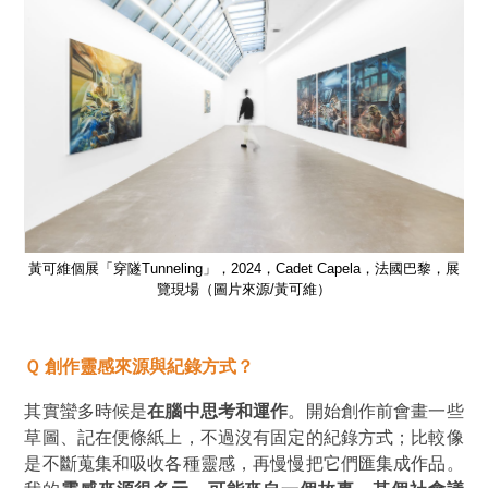
黎，展
黃可維個展「穿隧Tunneling」，2024，Cadet Capela，法國巴黎，展
黃可
覽現場（圖片來源/黃可維）
Ｑ 創作靈感來源與紀錄方式？
其實蠻多時候是
在腦中思考和運作
。開始創作前會畫一些
草圖、記在便條紙上，不過沒有固定的紀錄方式；比較像
是不斷蒐集和吸收各種靈感，再慢慢把它們匯集成作品。