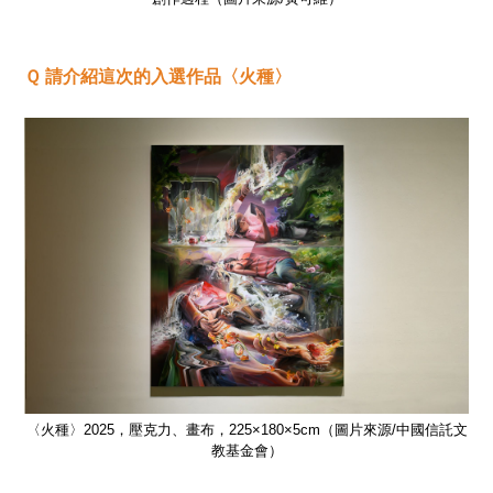
Ｑ 請介紹這次的入選作品〈火種〉
信託文
〈火種〉2025，壓克力、畫布，225×180×5cm（圖片來源/中國信託文
〈火
教基金會）