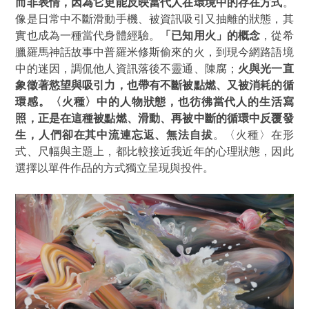
而非表情，因為它更能反映當代人在環境中的存在方式
。
像是日常中不斷滑動手機、被資訊吸引又抽離的狀態，其
實也成為一種當代身體經驗。
「已知用火」的概念
，從希
臘羅馬神話故事中普羅米修斯偷來的火，到現今網路語境
中的迷因，調侃他人資訊落後不靈通、陳腐；
火與光一直
象徵著慾望與吸引力，也帶有不斷被點燃、又被消耗的循
環感。〈火種〉中的人物狀態，也彷彿當代人的生活寫
照，正是在這種被點燃、滑動、再被中斷的循環中反覆發
生，人們卻在其中流連忘返、無法自拔
。
〈火種〉在形
式、尺幅與主題上，都比較接近我近年的心理狀態，因此
選擇以單件作品的方式獨立呈現與投件。