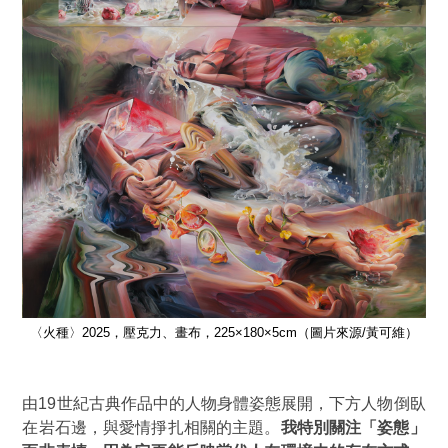
維）
〈火種〉2025，壓克力、畫布，225×180×5cm（圖片來源/黃可維）
〈
由19世紀古典作品中的人物身體姿態展開，下方人物倒臥
在岩石邊，與愛情掙扎相關的主題。
我特別關注「姿態」