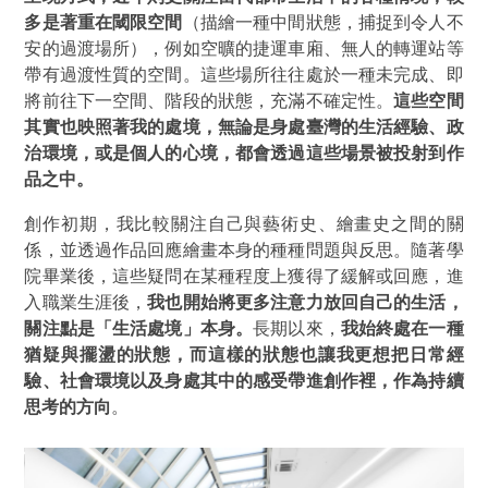
多是著重在閾限空間
（描繪一種中間狀態，捕捉到令人不
安的過渡場所），例如空曠的捷運車廂、無人的轉運站等
帶有過渡性質的空間。這些場所往往處於一種未完成、即
將前往下一空間、階段的狀態，充滿不確定性。
這些空間
其實也映照著我的處境，無論是身處臺灣的生活經驗、政
治環境，或是個人的心境，都會透過這些場景被投射到作
品之中。
創作初期，我比較關注自己與藝術史、繪畫史之間的關
係，並透過作品回應繪畫本身的種種問題與反思。隨著學
院畢業後，這些疑問在某種程度上獲得了緩解或回應，進
入職業生涯後，
我也開始將更多注意力放回自己的生活，
關注點是
「生活處境」
本身。
長期以來，
我始終處在一種
猶疑與擺盪的狀態，而這樣的狀態也讓我更想把日常經
驗、社會環境以及身處其中的感受帶進創作裡，作為持續
思考的方向
。