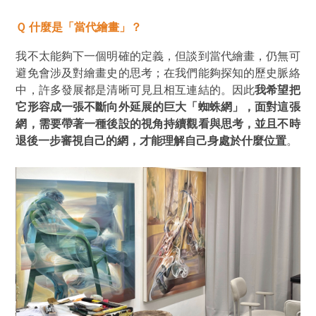
Ｑ 什麼是「當代繪畫」？
我不太能夠下一個明確的定義，但談到當代繪畫，仍無可
避免會涉及對繪畫史的思考；在我們能夠探知的歷史脈絡
中，許多發展都是清晰可見且相互連結的。因此
我希望把
它形容成一張不斷向外延展的巨大
「蜘蛛網」
，面對這張
網，需要帶著一種後設的視角持續觀看與思考，並且不時
退後一步審視自己的網，才能理解自己身處於什麼位置
。