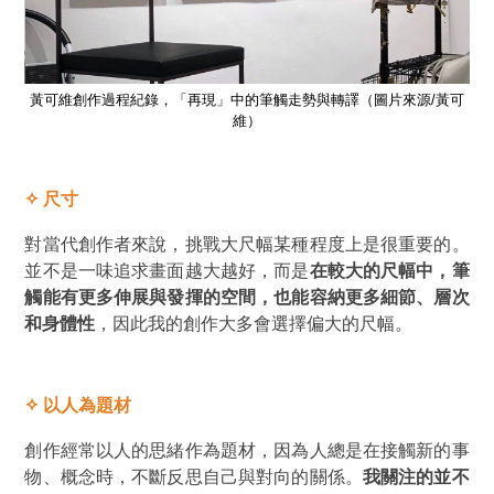
黃可
黃可維創作過程紀錄，「再現」中的筆觸走勢與轉譯（圖片來源/黃可
黃
維）
✧
尺寸
對當代創作者來說，挑戰大尺幅某種程度上是很重要的。
並不是一味追求畫面越大越好，而是
在較大的尺幅中，筆
觸能有更多伸展與發揮的空間，也能容納更多細節、層次
和身體性
，因此我的創作大多會選擇偏大的尺幅。
✧
以人為題材
創作經常以人的思緒作為題材，因為人總是在接觸新的事
物、概念時，不斷反思自己與對向的關係。
我關注的並不