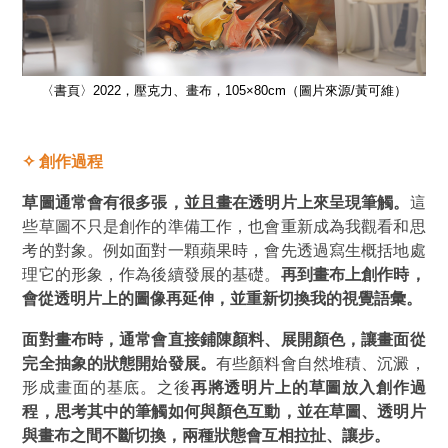
）
〈書頁〉2022，壓克力、畫布，105×80cm（圖片來源/黃可維）
✧
創作過程
草圖通常會有很多張，並且畫在透明片上來呈現筆觸。
這
些草圖不只是創作的準備工作，也會重新成為我觀看和思
考的對象。例如面對一顆蘋果時，會先透過寫生概括地處
理它的形象，作為後續發展的基礎。
再到畫布上創作時，
會從透明片上的圖像再延伸，並重新切換我的視覺語彙。
面對畫布時，通常會直接鋪陳顏料、展開顏色，讓畫面從
完全抽象的狀態開始發展。
有些顏料會自然堆積、沉澱，
形成畫面的基底。之後
再將透明片上的草圖放入創作過
程，思考其中的筆觸如何與顏色互動，並在草圖、透明片
與畫布之間不斷切換，兩種狀態會互相拉扯、讓步。