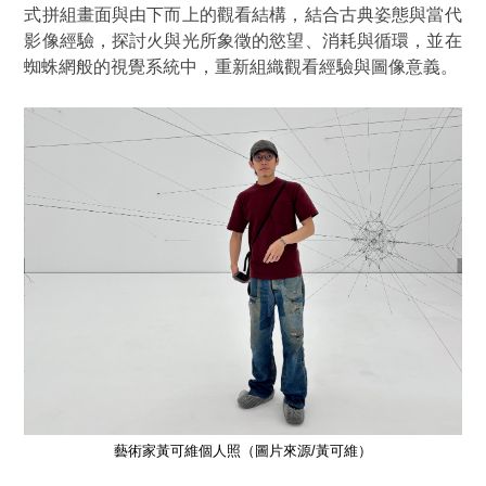
式拼組畫面與由下而上的觀看結構，結合古典姿態與當代
影像經驗，探討火與光所象徵的慾望、消耗與循環，並在
蜘蛛網般的視覺系統中，重新組織觀看經驗與圖像意義。
藝術家黃可維個人照（圖片來源/黃可維）