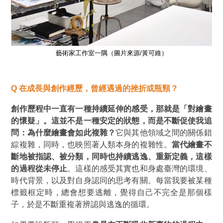
藝術家工作室一隅（圖片來源/黃可維）
Q 在
成長與創作經歷，曾經遇過的挫折或瓶頸？
創作歷程中一直有一種持續延伸的感受，那就是
「對繪畫
的懷疑」
。這並不是一種安定的狀態，而是不斷促使我追
問：為什麼繪畫會如此複雜？
它與其他領域之間的關係錯
綜複雜，同時，也映照著人類本身的複雜性。
當代繪畫不
斷地被指認、被分類，同時也持續逃逸、重新定義，這樣
的過程從未停止
。這樣的感受其實也和身處臺灣的環境、
時代背景，以及對自身認同的思考有關。每當我要被某種
標籤框定時，總會想要逃離，覺得自己不完全是那個樣
子，於是不斷重複著辨認與逃逸的循環。