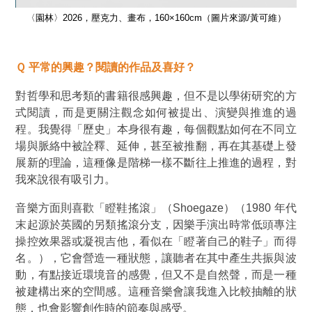
）
〈園林〉2026，壓克力、畫布，160×160cm（圖片來源/黃可維）
Ｑ 平常的興趣？閱讀的作品及喜好？
對哲學和思考類的書籍很感興趣，但不是以學術研究的方
式閱讀，而是更關注觀念如何被提出、演變與推進的過
程。我覺得「歷史」本身很有趣，每個觀點如何在不同立
場與脈絡中被詮釋、延伸，甚至被推翻，再在其基礎上發
展新的理論，這種像是階梯一樣不斷往上推進的過程，對
我來說很有吸引力。
音樂方面則喜歡
「瞪鞋搖滾」
（Shoegaze）（
1980 年代
末起源於英國的另類搖滾分支，因樂手演出時常低頭專注
操控效果器或凝視吉他，看似在「瞪著自己的鞋子」而得
名。
），它會營造一種狀態，讓聽者在其中產生共振與波
動，有點接近環境音的感覺，但又不是自然聲，而是一種
被建構出來的空間感。這種音樂會讓我進入比較抽離的狀
態，也會影響創作時的節奏與感受。