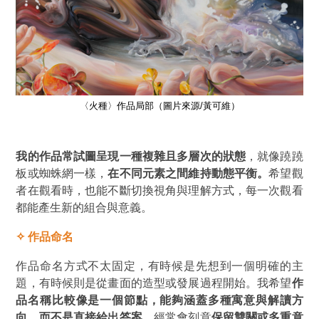
〈火種〉作品局部（圖片來源/黃可維）
我的作品常試圖呈現一種複雜且多層次的狀態
，就像蹺蹺
板或蜘蛛網一樣，
在不同元素之間維持動態平衡。
希望觀
者在觀看時，也能不斷切換視角與理解方式，每一次觀看
都能產生新的組合與意義。
✧
作品命名
作品命名方式不太固定，有時候是先想到一個明確的主
題，有時候則是從畫面的造型或發展過程開始。我希望
作
品名稱比較像是一個節點，能夠涵蓋多種寓意與解讀方
向，而不是直接給出答案
。經常會刻意
保留雙關或多重意