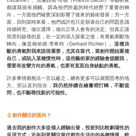
Cézanne）、法蘭西斯·培根（Francis Bacon）等藝術家
都讓我很有感觸。因為他們所處的時代經歷了重要的轉
向，一方面他們確實深刻影響了後來的藝術發展；另一方
面，回到當時來看，他們或許也只是順著自己的問題意識
持續研究、做出選擇，做出正常人會有的決定。但真正讓
我受到啟發的是，在一定的深入探索之後，有勇氣果斷地
轉向，像是格哈德·李希特（Gerhard Richter）。
這種決
斷的勇氣對我來說很重要，尤其在當代，當創作開始重複
自己，或陷入某種慣性時，這些藝術家的經驗會提醒我，
需要有改變方向的勇氣，也要有直面自身缺點的勇氣。
許多事情都無法一言以蔽之，總有更多可以展開思考的地
方。所以直到現在，
我仍然持續在繪畫裡打轉，不斷提
問，也不斷尋找新的可能性。
Ｑ 創作關注的面向？
過去我的創作大多從個人經驗出發，投射到比較劇場性的
呈現方式；近年則更關注當代都市生活中的各種情境，較