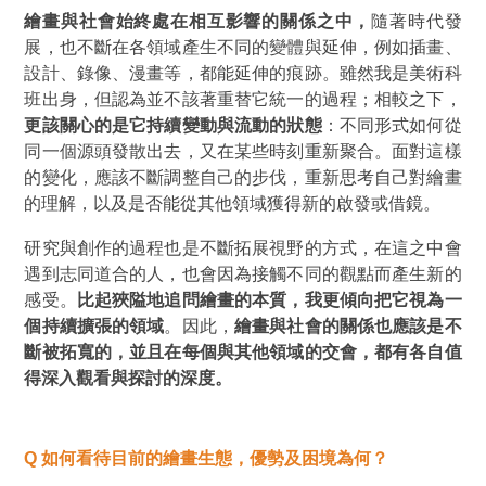
繪畫與社會始終處在相互影響的關係之中，
隨著時代發
展，也不斷在各領域產生不同的變體與延伸，例如插畫、
設計、錄像、漫畫等，都能延伸的痕跡。雖然我是美術科
班出身，但認為並不該著重替它統一的過程；相較之下，
更該關心的是它持續變動與流動的狀態
：不同形式如何從
同一個源頭發散出去，又在某些時刻重新聚合。面對這樣
的變化，應該不斷調整自己的步伐，重新思考自己對繪畫
的理解，以及是否能從其他領域獲得新的啟發或借鏡。
研究與創作的過程也是不斷拓展視野的方式，在這之中會
遇到志同道合的人，也會因為接觸不同的觀點而產生新的
感受。
比起狹隘地追問繪畫的本質，我更傾向把它視為一
個持續擴張的領域
。因此，
繪畫與社會的關係也應該是不
斷被拓寬的，並且在每個與其他領域的交會，都有各自值
得深入觀看與探討的深度。
Q
如何看待目前的繪畫生態，優勢及困境為何？