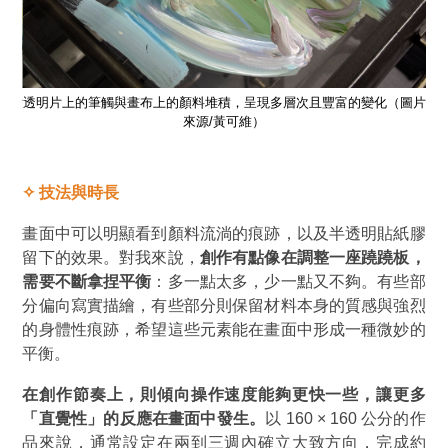
圖片
透明片上的筆觸與畫布上的顏料堆積，呈現多層次且豐富的變化
（圖片
透
來源/黃可維）
✧
技法與時長
畫面中可以明顯看到顏料流淌的痕跡，以及半透明貼紙膠
留下的效果。對我來說，
創作有點像在調整一座蹺蹺板，
需要不斷拿捏平衡
：多一點太多，少一點又不夠。有些部
分偏向寫實描繪，有些部分則保留材料本身的質感與強烈
的身體性痕跡，希望這些元素能在畫面中形成一種微妙的
平衡。
在創作節奏上，則傾向操作速度能夠更快一些，讓更多
「直覺性」
的反應在畫面中發生。
以 160 × 160 公分的作
品來說，通常設定在兩到三週內確立大致方向，完成約