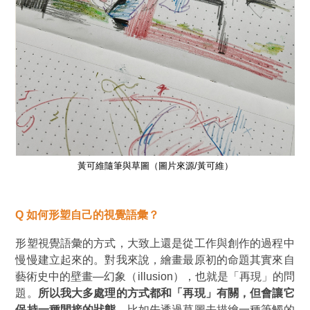
黃可維隨筆與草圖
（圖片來源/黃可維）
Q
如何形塑自己的視覺語彙？
形塑視覺語彙的方式，大致上還是從工作與創作的過程中
慢慢建立起來的。對我來說，繪畫最原初的命題其實來自
藝術史中的壁畫—幻象（illusion），也就是「再現」的問
題。
所以我大多處理的方式都和「再現」有關，但會讓它
保持一種間接的狀態
。比如先透過草圖去描繪一種筆觸的