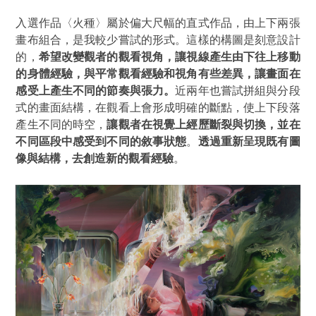
入選作品
〈火種〉
屬於偏大尺幅的直式作品，由上下兩張
畫布組合，是我較少嘗試的形式。這樣的構圖是刻意設計
的，
希望改變觀者的觀看視角，讓視線產生由下往上移動
的身體經驗，與平常觀看經驗和視角有些差異，讓畫面在
感受上產生不同的節奏與張力。
近兩年也嘗試拼組與分段
式的畫面結構，在觀看上會形成明確的斷點，使上下段落
產生不同的時空，
讓觀者在視覺上經歷斷裂與切換，並在
不同區段中感受到不同的敘事狀態
。
透過重新呈現既有圖
像與結構，去創造新的觀看經驗
。