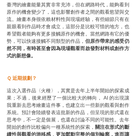
臺灣的繪畫能量其實非常充沛，但在網路時代，能夠看到
原作的機會變少了，這也影響創作者之間的觀看慾望與交
流。繪畫本身很依賴材料性與現場經驗，有些細節只有在
親眼看到作品時才會成立，這部分是比較可惜的地方，也
希望觀者能夠有更多接觸原作的機會。當然網路有它的優
勢，可以快速接觸不同類型的作品，
但原作帶來的感受仍
然不同，有時甚至會因為現場觀看而啟發對材料或創作方
式的新想像。
Ｑ 近期規劃？
這次入選作品
〈火種〉
，其實是去年上半年開始的探索成
果；不過，後來經歷了一個比較大的轉向， AI 的出現讓
我重新去思考繪畫這件事，也建立出一些新的觀看與創作
系統。預計會陸續發表這批新的作品，但呈現的形式還在
思考中，不一定是個展，也還在討論不同的可能性。去年
開始的創作比較偏向一種系統性的探索，
關注在形式的斷
續性與觀看的游移感
，
更加鬆動完整的個別輪廓，進而讓