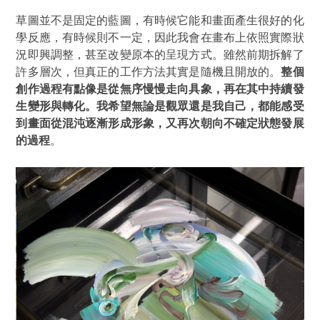
草圖並不是固定的藍圖，有時候它能和畫面產生很好的化
學反應，有時候則不一定，因此我會在畫布上依照實際狀
況即興調整，甚至改變原本的呈現方式。雖然前期拆解了
許多層次，但真正的工作方法其實是隨機且開放的。
整個
創作過程有點像是從無序慢慢走向具象，再在其中持續發
生變形與轉化。我希望無論是觀眾還是我自己，都能感受
到畫面從混沌逐漸形成形象，又再次朝向不確定狀態發展
的過程
。