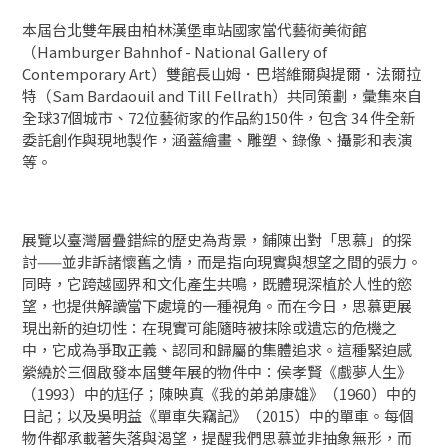
本屆台北雙年展由柏林漢堡車站國家當代藝術美術館
（Hamburger Bahnhof - National Gallery of
Contemporary Art）雙館長山姆．巴塔維爾與提爾．法爾拉
特（Sam Bardaouil and Till Fellrath）共同策劃，彙集來自
全球37個城市、72位藝術家的作品約150件，包含 34 件全新
委託創作與現地製作，涵蓋繪畫、雕塑、錄像、攝影和表演
等。
展覽以臺灣層疊錯綜的歷史為背景，鋪陳出對「思慕」的探
討——並非訴諸懷舊之情，而是指向現實與想望之間的張力。
同時，它跨越國界和文化產生共鳴，既體現深植於人性的慾
望，也提供解讀當下處境的一種視角。而在今日，思慕更展
現出新的迫切性：在現實可能隨時被抹除或遺忘的危機之
中，它成為爭取正義、認同和歸屬的集體追求。這種緊迫感
縈繞於三個啟發本屆雙年展的物件中：侯孝賢《戲夢人生》
（1993）中的尪仔；陳映真《我的弟弟康雄》（1960）中的
日記；以及吳明益《單車失竊記》（2015）中的單車。每個
物件都承載著失落與渴望，提醒我們思慕並非抽象無形，而