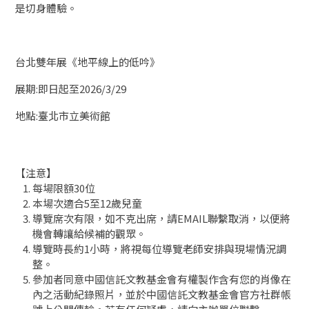
是切身體驗。
台北雙年展《地平線上的低吟》
展期:即日起至2026/3/29
地點:臺北市立美術館
【注意】
每場限額30位
本場次適合5至12歲兒童
導覽席次有限，如不克出席，請EMAIL聯繫取消，以便將
機會轉讓給候補的觀眾。
導覽時長約1小時，將視每位導覽老師安排與現場情況調
整。
參加者同意中國信託文教基金會有權製作含有您的肖像在
內之活動紀錄照片，並於中國信託文教基金會官方社群帳