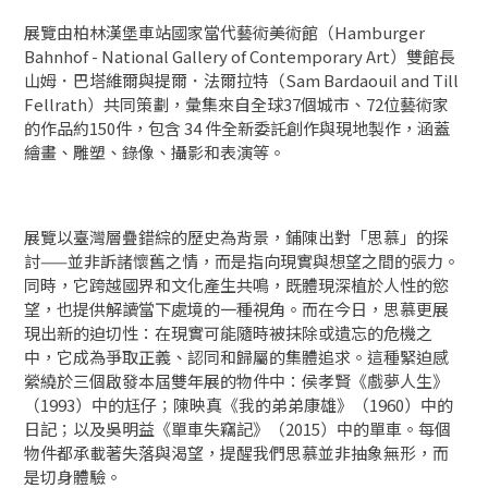
展覽由柏林漢堡車站國家當代藝術美術館（Hamburger
Bahnhof - National Gallery of Contemporary Art）雙館長
山姆．巴塔維爾與提爾．法爾拉特（Sam Bardaouil and Till
Fellrath）共同策劃，彙集來自全球37個城市、72位藝術家
的作品約150件，包含 34 件全新委託創作與現地製作，涵蓋
繪畫、雕塑、錄像、攝影和表演等。
展覽以臺灣層疊錯綜的歷史為背景，鋪陳出對「思慕」的探
討——並非訴諸懷舊之情，而是指向現實與想望之間的張力。
同時，它跨越國界和文化產生共鳴，既體現深植於人性的慾
望，也提供解讀當下處境的一種視角。而在今日，思慕更展
現出新的迫切性：在現實可能隨時被抹除或遺忘的危機之
中，它成為爭取正義、認同和歸屬的集體追求。這種緊迫感
縈繞於三個啟發本屆雙年展的物件中：侯孝賢《戲夢人生》
（1993）中的尪仔；陳映真《我的弟弟康雄》（1960）中的
日記；以及吳明益《單車失竊記》（2015）中的單車。每個
物件都承載著失落與渴望，提醒我們思慕並非抽象無形，而
是切身體驗。