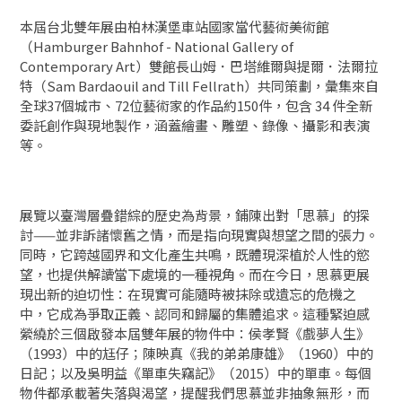
本屆台北雙年展由柏林漢堡車站國家當代藝術美術館
（Hamburger Bahnhof - National Gallery of
Contemporary Art）雙館長山姆．巴塔維爾與提爾．法爾拉
特（Sam Bardaouil and Till Fellrath）共同策劃，彙集來自
全球37個城市、72位藝術家的作品約150件，包含 34 件全新
委託創作與現地製作，涵蓋繪畫、雕塑、錄像、攝影和表演
等。
展覽以臺灣層疊錯綜的歷史為背景，鋪陳出對「思慕」的探
討——並非訴諸懷舊之情，而是指向現實與想望之間的張力。
同時，它跨越國界和文化產生共鳴，既體現深植於人性的慾
望，也提供解讀當下處境的一種視角。而在今日，思慕更展
現出新的迫切性：在現實可能隨時被抹除或遺忘的危機之
中，它成為爭取正義、認同和歸屬的集體追求。這種緊迫感
縈繞於三個啟發本屆雙年展的物件中：侯孝賢《戲夢人生》
（1993）中的尪仔；陳映真《我的弟弟康雄》（1960）中的
日記；以及吳明益《單車失竊記》（2015）中的單車。每個
物件都承載著失落與渴望，提醒我們思慕並非抽象無形，而