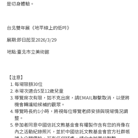
是切身體驗。
台北雙年展《地平線上的低吟》
展期:即日起至2026/3/29
地點:臺北市立美術館
【注意】
每場限額30位
本場次適合5至12歲兒童
導覽席次有限，如不克出席，請EMAIL聯繫取消，以便將
機會轉讓給候補的觀眾。
導覽時長約1小時，將視每位導覽老師安排與現場情況調
整。
參加者同意中國信託文教基金會有權製作含有您的肖像在
內之活動紀錄照片，並於中國信託文教基金會官方社群帳