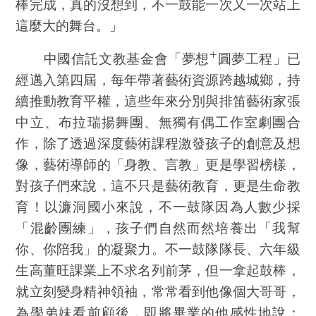
棒完成，真的沒想到，不一鼓能一次又一次站上
這麼大的舞台。」
+
中國信託文教基金會「
夢想
圓夢工程」已
經邁入第四屆，每年帶著藝術資源跨越城鄉，持
續推動教育平權，這些年來分別與排笛藝術家張
中立、布拉瑞揚舞團、無獨有偶工作室劇團合
作，除了透過深度藝術課程激發孩子的創意及想
像，藝術導師的「身教、言教」更是學習榜樣，
對孩子們來說，這不只是藝術教育，更是生命教
育！以濂洞國小來說，不一鼓隊因為人數少採
「混齡團練」，孩子們自然而然培養出「我幫
你、你陪我」的凝聚力。不一鼓隊隊長、六年級
生高董旺課業上不求名列前茅，但一拿起鼓棒，
就立刻變身精神領袖，常常看到他像個大哥哥，
為學弟妹看前顧後，即將畢業的他感性地說：