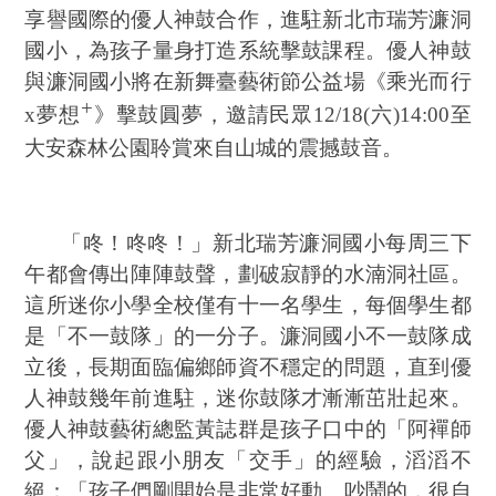
享譽國際的優人神鼓合作，進駐新北市瑞芳濂洞
國小，為孩子量身打造系統擊鼓課程。優人神鼓
與濂洞國小將在新舞臺藝術節公益場《乘光而行
+
x
夢想
》擊鼓圓夢，邀請民眾
12/18(
六
)14:00
至
大安森林公園聆賞來自山城的震撼鼓音。
「咚！咚咚！」新北瑞芳濂洞國小每周三下
午都會傳出陣陣鼓聲，劃破寂靜的水湳洞社區。
這所迷你小學全校僅有十一名學生，每個學生都
是「不一鼓隊」的一分子。濂洞國小不一鼓隊成
立後，長期面臨偏鄉師資不穩定的問題，直到優
人神鼓幾年前進駐，迷你鼓隊才漸漸茁壯起來。
優人神鼓藝術總監黃誌群是孩子口中的「阿襌師
父」，說起跟小朋友「交手」的經驗，滔滔不
絕：「孩子們剛開始是非常好動、吵鬧的，很自