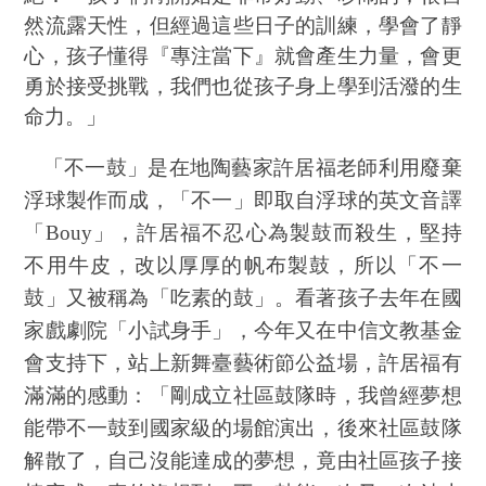
然流露天性，但經過這些日子的訓練，學會了靜
心，孩子懂得『專注當下』就會產生力量，會更
勇於接受挑戰，我們也從孩子身上學到活潑的生
命力。」
「不一鼓」是在地陶藝家許居福老師利用廢棄
浮球製作而成，「不一」即取自浮球的英文音譯
「
Bouy
」，許居福不忍心為製鼓而殺生，堅持
不用牛皮，改以厚厚的帆布製鼓，所以「不一
鼓」又被稱為「吃素的鼓」。看著孩子去年在國
家戲劇院「小試身手」，今年又在中信文教基金
會支持下，站上新舞臺藝術節公益場，許居福有
滿滿的感動：「剛成立社區鼓隊時，我曾經夢想
能帶不一鼓到國家級的場館演出，後來社區鼓隊
解散了，自己沒能達成的夢想，竟由社區孩子接