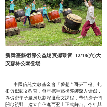
新舞臺藝術節公益場震撼鼓音
12/18(
六
)
大
安森林公園登場
＋
中國信託文教基金會「夢想
圓夢工程」扎
根偏鄉藝文教育，每年攜手藝術導師深入偏鄉，
為偏鄉學子量身規劃深度藝文課程，帶領孩子們
開啟視野、建立自信進而登上正式舞台。今年與