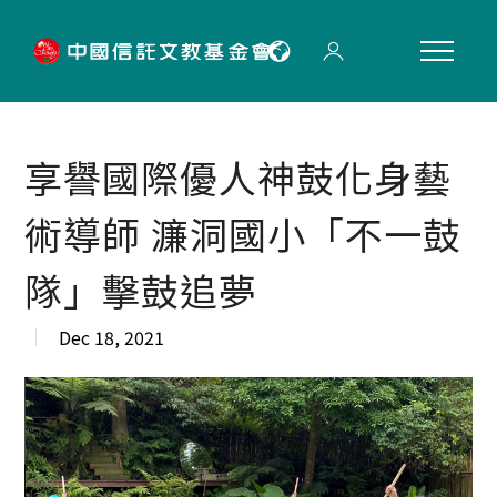
"
享譽國際優人神鼓化身藝
術導師 濂洞國小「不一鼓
隊」擊鼓追夢
Dec 18, 2021