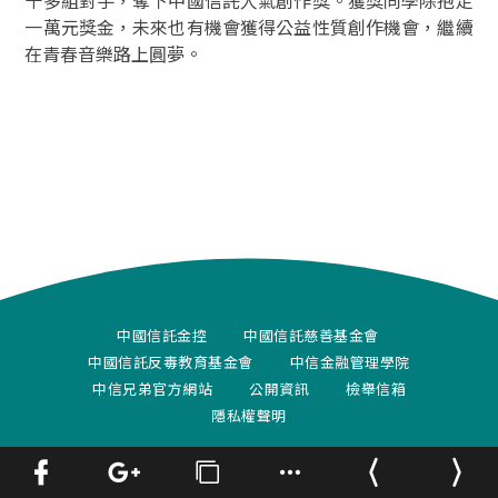
十多組對手，奪下中國信託人氣創作獎。獲獎同學除抱走
一萬元獎金，未來也有機會獲得公益性質創作機會，繼續
在青春音樂路上圓夢。
中國信託金控
中國信託慈善基金會
中國信託反毒教育基金會
中信金融管理學院
中信兄弟官方網站
公開資訊
檢舉信箱
隱私權聲明
© 台北市南港區經貿二路188號5樓(02)2783-5866 c 2015 CTBC
FOUNDATION FOR ARTS AND CULTURE. allright reserved