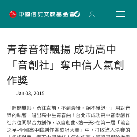
"
青春音符飄揚 成功高中
「音創社」奪中信人氣創
作獎
Jan 03, 2015
「睜開雙眼，勇往直前，不到最後，絕不後退…」用對音
樂的執著，唱出高中生青春曲！台北市成功高中音樂創作
社六位同學合力創作，以自創曲<這一天>在第十屆「流音
之星-全國高中職創作暨歌唱大賽」中，打敗進入決賽的