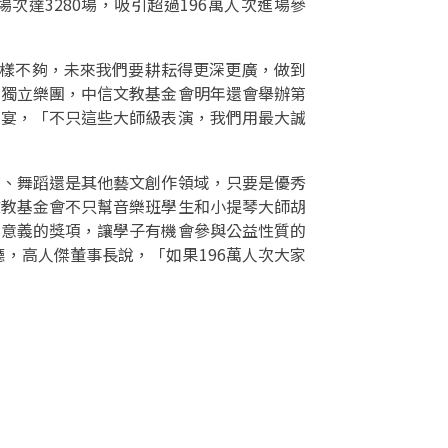
達3280場，吸引超過196萬人次進場參
這樣不夠，未來我們要耕耘得更深更廣，做到
助獨立樂團，中信文教基金會明年還會舉辦第
饗宴，「不只這些大師級表演，我們用最大誠
劇、舞蹈還是其他藝文創作領域，只要是優秀
文教基金會不只幫音樂班學生和小提琴大師胡
有意義的獎項，讓學子有機會參與公益性質的
，高人傑董事長說，「如果196萬人次大家