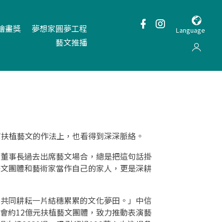
繪畫獎
夢想家圓夢工程
Language
藝文推播
在中信扶植藝文的作法上，也看得到深深脈絡。
松董事長過去出席藝文場合，總是把這句話掛
藝文團體和藝術家當作自己的家人，更是深耕
舞台，共同耕耘一片結穗累累的文化夢田。」中信
會約12億元扶植藝文團體，致力推動表演藝