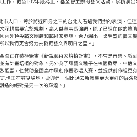
工作，截至102年底為止，基金會主辦的藝文活動，累積演出場次
台北市人口，等於將近四分之三的台北人看過我們辦的表演，但
文深耕需要完整規劃，高人傑董事長強調，除了已經在做的贊
國內外頂尖藝文團體和藝術家參與，合力端出一桌豐盛的藝文
所以我們更會努力去發掘藝文界明日之星。」
金會正在積極籌畫《新銳藝術家培植計畫》，不管是音樂、戲
並有計畫培植的對象。另外為了讓藝文種子在校園發芽，中信
烈迴響，也贊助全國高中職創作暨歌唱大賽，並提供創作組更
信託也正在尋覓場地，要興建一個比過去新舞臺更大更好的展演廳
創造的絕對是另一次的輝煌。」