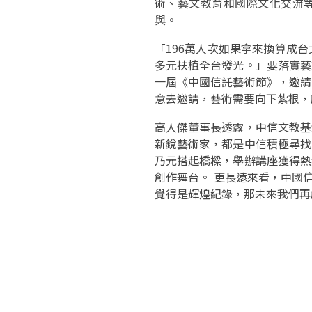
術、藝文教育和國際文化交流等
與。
「196萬人次如果拿來換算成
多元扶植全台發光。」要落實藝
一屆《中國信託藝術節》，邀請
意去邀請，藝術需要向下紮根，
高人傑董事長透露，中信文教基
新銳藝術家，都是中信積極尋找
乃元搭起橋樑，舉辦講座獲得熱
創作舞台。 更長遠來看，中國
覺得是輝煌紀錄，那未來我們再