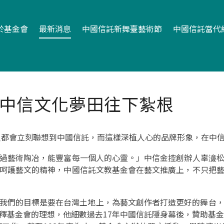
於基金會
最新消息
中國信託新舞臺藝術節
中國信託當代
 中信文化夢田往下紮根
y」，不少人都會立刻聯想到中國信託，而這樣深植人心的品牌形象，
過藝術陶冶，能豐富每一個人的心靈。」中信金控創辦人辜濓
呵護藝文的精神，中國信託文教基金會在藝文推廣上，不只把
re是無價的，我們的目標是要在台灣土地上，為藝文創作者打造更好的
釋基金會的理想，他細數過去17年中國信託隱身幕後，贊助基金