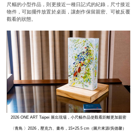
尺幅的小型作品，則更接近一種日記式的紀錄，尺寸接近
物件，可如擺件放置於桌面，讓創作保留親密、可被反覆
觀看的狀態。
親密
2026 ONE ART Taipei
展出現場，小尺幅作品使觀看距離更加親密
馨）
〈
〈青鳥 〉2026，壓克力、畫布，15×25.5 cm
（圖片來源/吳德馨）