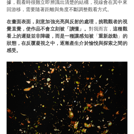
據，觀看時很難立即辨識出清楚的結構，視線會在其中來
回游移，需要隨著距離與角度不斷調整觀看方式。
在畫面表面，刻意加強光亮與反射的處理，挑戰觀者的視
覺直覺，使作品不會立刻被「讀懂」。
對我而言，
這種觀
看上的遲疑並非障礙，而是一種讓感知被
「
重新啟動
」
的
狀態，在反覆凝視之中，逐漸產生介於愉悅與探索之間的
感受。