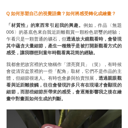
Q
如何形塑自己的視覺語彙？如何將感受轉化成繪畫？
「材質性」的東西常引起我的興趣。
例如，作品〈無題
006〉的基底色來自我近距離觀賞一顆粉色碧璽的經驗；
乍看只是一顆普通的礦石，但
透過放大鏡觀看時，會發現
其中蘊含大量細節，產生一種幾乎是被打開新觀看方式的
感受，讓我聯想到童年時觀看萬花筒的經驗。
我都會把故宮裡的文物稱作「漂亮寶貝」（笑），有時候
會從清宮盆景裡的一些「配角」取材，它們不是作品的主
體，但細節很迷人。有時也會參與拍賣預展，
透過親眼觀
看與近距離接觸，往往會發現許多只有在現場才會顯現的
細節，而那些細節所帶來的感受，會逐漸影響我之後在繪
畫中對畫面如何生成的判斷。