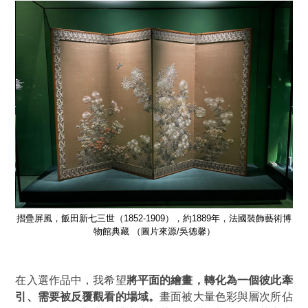
術博
摺疊屏風，飯田新七三世（1852-1909），約1889年，法國裝飾藝術博
摺
物館典藏 （圖片來源/吳德馨）
在入選作品中，我希望
將平面的繪畫，轉化為一個彼此牽
引、需要被反覆觀看的場域。
畫面被大量色彩與層次所佔