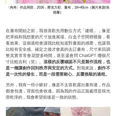
/吳
〈冉冉〉作品局部，2026，壓克力彩、畫布，18×40cm（圖片來源/吳
〈
德馨）
在畫布開始之前，我很喜歡先用數位方式「建模」，像是
把草稿和我想要的尺寸放進展場、白盒子空間裡模擬，看
看效果。這個過程會讓我比較知道對畫面的感覺，也讓我
比較有安全感。確定之後才會真的去訂畫布，尺寸來回調
整其實常常會花蠻多時間，甚至還會問 ChatGPT 哪個尺
寸比較吉利（笑）。
這樣的反覆確認不只是製作流程，也
是一種讓創作回到秩序與安定的方式。
對我來說，
創作不
是一次性的發生，而是一段需要耐心、反覆推敲的過程。
另外，我有一些小癖好，像是不太喜歡露出畫布邊，作品
都會包邊，背面也會收邊。因為我的作品正面處理是很光
滑乾淨的，我會希望前後是一致的狀態。