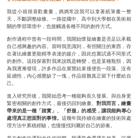
我從小就很喜歡畫畫，媽媽常說我可以拿著紙筆畫一整
天，不斷調整線條。一路從國中、高中到大學都在美術相
關的學習環境中，也接觸過各種不同的創作方式。
創作過程中曾有一段時間，我開始懷疑繪畫是否足以承載
自己感興趣的內容。當時我意識到，有些關注的東西，存
在著比繪畫更能精準表達的媒介，因此也嘗試過不同形式
的創作。這段探索對我來說既是轉變，也是某種瓶頸，因
為我逐漸發現，許多作品在展覽結束後便告一段落、沒有
延續性，內心感覺缺了一塊，作品很難真正留下什麼給自
己。
進入研究所後，我開始思考一種能夠長久發展、與自身更
緊密相關的創作方式，最後仍回到繪畫。
對我而言，繪畫
帶來的是一種
「
踏實
」
、
「
舒服
」
的感受，讓我能夠專心
處理真正想面對的事情。
這幾年我持續在繪畫的技術與處
理方法中累積經驗，也慢慢找到屬於自己的節奏。