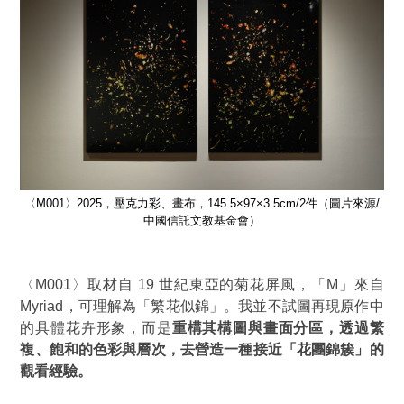
源/
〈M001〉2025，壓克力彩、畫布，145.5×97×3.5cm/2件（圖片來源/
〈
中國信託文教基金會）
〈M001〉取材自 19 世紀東亞的菊花屏風，「M」來自
Myriad，可理解為「繁花似錦」。我並不試圖再現原作中
的具體花卉形象，而是
重構其構圖與畫面分區，透過繁
複、飽和的色彩與層次，去營造一種接近「花團錦簇」的
觀看經驗。