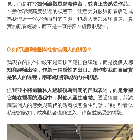
見，而是在於
如何讓觀眾願意停留，並真正去感受作品。
在數位環境高度發達的狀態下，注意力分散與觀看疲乏成
為我們這一代必須面對的問題，也讓人更加渴望實際、真
實的觀看經驗，而不是一直停留在虛擬狀態中。
Q
如何理解繪畫與社會或個人的關係？
我現在的創作比較不是直接回應社會議題，而是
從個人感
知和經驗出發，作為一種感性的出口。創作對我而言確實
是私人的過程，用來處理情緒與內在狀態。
但我
並不將這種私人經驗視為封閉的自我表述，而是希望
它能在觀看的過程中，與他人產生連結。
透過繪畫，我試
圖讓個人的感受與當代的觀看狀態產生對話，讓那些看似
私密的感知，成為觀者也能進入、停留並感受的經驗。