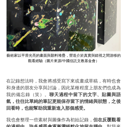
藝術家以平滑光亮的畫面與顏料堆疊，營造介於真實與錯視之間游移的
作
觀看經驗（圖片來源/中國信託文教基金會）
在記錄想法時，我會將感受寫下來或畫成草稿，有時也會
和身邊的朋友分享與討論，因此某種程度上朋友們也成為
）
我的備忘錄（笑）。
聊天過程中留下的文字、貼圖與語
氣，往往比單純的筆記更能保存當下的情緒與狀態，之後
回看時，也能幫助我重新進入那個感受。
我也會整理一些素材與圖像作為初始記錄，
但在反覆觀看
的過程中，許多感受會逐漸潛移默化地留在腦中。
對我來