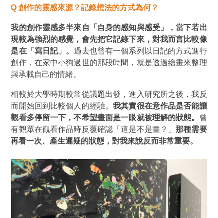
Q
創作的靈感來源？記錄想法的方式為何？
我的創作靈感多半來自
「
自身的感知與感受
」，
當下若出
現較為強烈的感覺，會先把它記錄下來，對我而言比較像
是在
「
寫日記
」
。
過去也曾有一個系列以日記的方式進行
創作，在家中小狗過世的那段時間，就是透過繪畫來整理
與承載自己的情緒。
相較於大學時期較常從議題出發，進入研究所之後，我反
而開始回到比較個人的經驗。
我其實很在意作品是否能讓
觀看多停留一下，不希望畫面是一眼就被理解的狀態。
曾
有觀眾在觀看作品時反覆確認「這是不是畫？」
那種需要
再看一次、產生遲疑的狀態，對我來說反而非常重要。