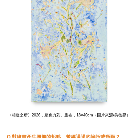
）
〈相逢之所〉2026，壓克力彩、畫布，18×40cm（圖片來源/吳德馨）
Q
對繪畫產生興趣的起點，曾經遇過的挫折或瓶頸？