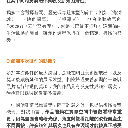
在其中同時扮演陪伴與吸收新知的角色。
我多半會選擇新聞、歷史或專題類型的節目，例如〈海獅
說〉、〈轉角國際〉、〈報導者〉，也會收聽故宮的
Podcast〈宮説宮有理〉，或是〈巴黎不打烊〉這類偏向
生活風格的節目，讓創作過程保持在一個穩定、持續的節
奏中。
Q
參加本次徵件的動機？
參加本次徵件的最大誘因，是能在關渡美術館展出，以及
獎項後續所延伸的展示效益。相較於過去曾參與的一些以
照片進行評選的獎項，我的作品具有反光性與細節層次，
往往難以透過影像完整傳達。
「
中國信託當代繪畫獎
」
除了評選之外，也提供後續展覽
機會。對我而言，
作品能夠在實際空間中被觀看非常重
要，因為畫面會隨著光線、角度與觀看距離的改變而產生
不同面貌，許多細節與層次也只有在現場才能被真正感受