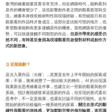
臺灣的繪畫能量其實非常充沛，但在網路時代，能夠看到
原作的機會變少了，這也影響創作者之間的觀看慾望與交
流。繪畫本身很依賴材料性與現場經驗，有些細節只有在
親眼看到作品時才會成立，這部分是比較可惜的地方，也
希望觀者能夠有更多接觸原作的機會。當然網路有它的優
勢，可以快速接觸不同類型的作品，
但原作帶來的感受仍
然不同，有時甚至會因為現場觀看而啟發對材料或創作方
式的新想像。
Ｑ 近期規劃？
這次入選作品
〈火種〉
，其實是去年上半年開始的探索成
果；不過，後來經歷了一個比較大的轉向， AI 的出現讓
我重新去思考繪畫這件事，也建立出一些新的觀看與創作
系統。預計會陸續發表這批新的作品，但呈現的形式還在
思考中，不一定是個展，也還在討論不同的可能性。去年
開始的創作比較偏向一種系統性的探索，
關注在形式的斷
續性與觀看的游移感
，
更加鬆動完整的個別輪廓，進而讓