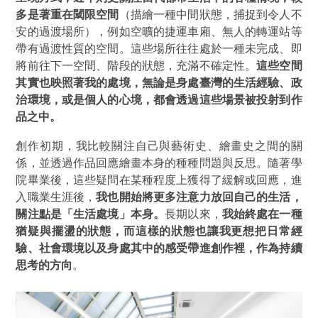
多是著重在閾限空間
（描繪一種中間狀態，捕捉到令人不
安的過渡場所），例如空曠的捷運車廂、無人的轉運站等
帶有過渡性質的空間。這些場所往往處於一種未完成、即
將前往下一空間、階段的狀態，充滿不確定性。
這些空間
其實也映照著我的處境，無論是身處臺灣的生活經驗、政
治環境，或是個人的心境，都會透過這些場景被投射到作
品之中。
創作初期，我比較關注自己與藝術史、繪畫史之間的關
係，並透過作品回應繪畫本身的種種問題與反思。隨著學
院畢業後，這些疑問在某種程度上獲得了緩解或回應，進
入職業生涯後，
我也開始將更多注意力放回自己的生活，
關注點是
「生活處境」
本身。
長期以來，
我始終處在一種
猶疑與擺盪的狀態，而這樣的狀態也讓我更想把日常經
驗、社會環境以及身處其中的感受帶進創作裡，作為持續
思考的方向
。