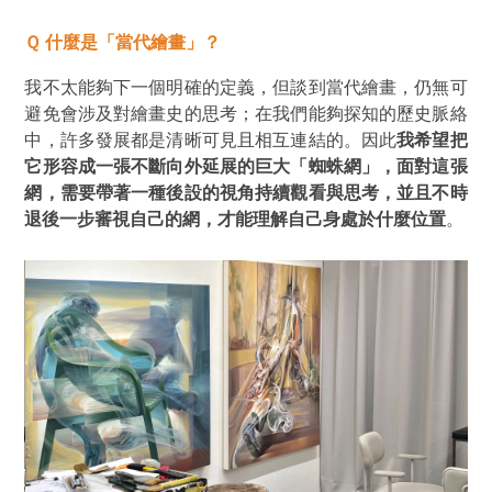
Ｑ 什麼是「當代繪畫」？
我不太能夠下一個明確的定義，但談到當代繪畫，仍無可
避免會涉及對繪畫史的思考；在我們能夠探知的歷史脈絡
中，許多發展都是清晰可見且相互連結的。因此
我希望把
它形容成一張不斷向外延展的巨大
「蜘蛛網」
，面對這張
網，需要帶著一種後設的視角持續觀看與思考，並且不時
退後一步審視自己的網，才能理解自己身處於什麼位置
。