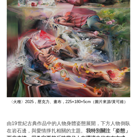
維）
〈火種〉2025，壓克力、畫布，225×180×5cm（圖片來源/黃可維）
〈
由19世紀古典作品中的人物身體姿態展開，下方人物倒臥
在岩石邊，與愛情掙扎相關的主題。
我特別關注「姿態」