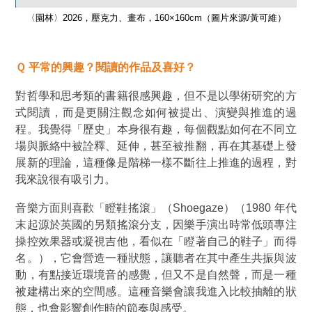
）
〈園林〉2026，壓克力、畫布，160×160cm（圖片來源/黃可維）
Ｑ 平常的興趣？閱讀的作品及喜好？
對哲學和思考類的書籍很感興趣，但不是以學術研究的方
式閱讀，而是更關注觀念如何被提出、演變與推進的過
程。我覺得「歷史」本身很有趣，每個觀點如何在不同立
場與脈絡中被詮釋、延伸，甚至被推翻，再在其基礎上發
展新的理論，這種像是階梯一樣不斷往上推進的過程，對
我來說很有吸引力。
音樂方面則喜歡
「瞪鞋搖滾」
（Shoegaze）（
1980 年代
末起源於英國的另類搖滾分支，因樂手演出時常低頭專注
操控效果器或凝視吉他，看似在「瞪著自己的鞋子」而得
名。
），它會營造一種狀態，讓聽者在其中產生共振與波
動，有點接近環境音的感覺，但又不是自然聲，而是一種
被建構出來的空間感。這種音樂會讓我進入比較抽離的狀
態，也會影響創作時的節奏與感受。