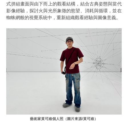
式拼組畫面與由下而上的觀看結構，結合古典姿態與當代
影像經驗，探討火與光所象徵的慾望、消耗與循環，並在
蜘蛛網般的視覺系統中，重新組織觀看經驗與圖像意義。
藝術家黃可維個人照（圖片來源/黃可維）