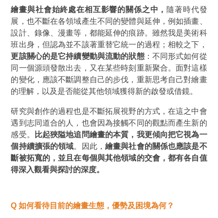
繪畫與社會始終處在相互影響的關係之中，
隨著時代發
展，也不斷在各領域產生不同的變體與延伸，例如插畫、
設計、錄像、漫畫等，都能延伸的痕跡。雖然我是美術科
班出身，但認為並不該著重替它統一的過程；相較之下，
更該關心的是它持續變動與流動的狀態
：不同形式如何從
同一個源頭發散出去，又在某些時刻重新聚合。面對這樣
的變化，應該不斷調整自己的步伐，重新思考自己對繪畫
的理解，以及是否能從其他領域獲得新的啟發或借鏡。
研究與創作的過程也是不斷拓展視野的方式，在這之中會
遇到志同道合的人，也會因為接觸不同的觀點而產生新的
感受。
比起狹隘地追問繪畫的本質，我更傾向把它視為一
個持續擴張的領域
。因此，
繪畫與社會的關係也應該是不
斷被拓寬的，並且在每個與其他領域的交會，都有各自值
得深入觀看與探討的深度。
Q
如何看待目前的繪畫生態，優勢及困境為何？