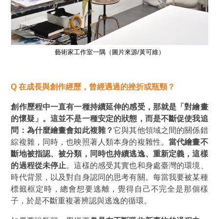
藝術家工作室一隅（圖片來源/黃可維）
Q 在
成長與創作經歷，曾經遇過的挫折或瓶頸？
創作歷程中一直有一種持續延伸的感受，那就是
「對繪畫
的懷疑」
。這並不是一種安定的狀態，而是不斷促使我追
問：為什麼繪畫會如此複雜？
它與其他領域之間的關係錯
綜複雜，同時，也映照著人類本身的複雜性。
當代繪畫不
斷地被指認、被分類，同時也持續逃逸、重新定義，這樣
的過程從未停止
。這樣的感受其實也和身處臺灣的環境、
時代背景，以及對自身認同的思考有關。每當我要被某種
標籤框定時，總會想要逃離，覺得自己不完全是那個樣
子，於是不斷重複著辨認與逃逸的循環。