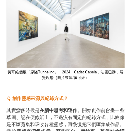
黎，展
黃可維個展「穿隧Tunneling」，2024，Cadet Capela，法國巴黎，展
黃可
覽現場（圖片來源/黃可維）
Ｑ 創作靈感來源與紀錄方式？
其實蠻多時候是
在腦中思考和運作
。開始創作前會畫一些
草圖、記在便條紙上，不過沒有固定的紀錄方式；比較像
是不斷蒐集和吸收各種靈感，再慢慢把它們匯集成作品。