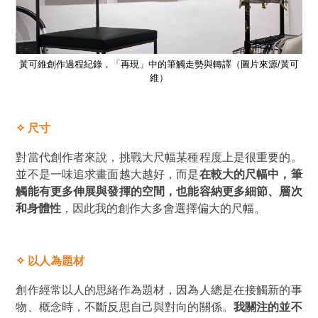
黃可
黃可維創作過程紀錄，「再現」中的筆觸走勢與轉譯（圖片來源/黃可
黃
維）
✧
尺寸
對當代創作者來說，挑戰大尺幅某種程度上是很重要的。
並不是一味追求畫面越大越好，而是
在較大的尺幅中，筆
觸能有更多伸展與發揮的空間，也能容納更多細節、層次
和身體性
，因此我的創作大多會選擇偏大的尺幅。
✧
以人為題材
創作經常以人的思緒作為題材，因為人總是在接觸新的事
物、概念時，不斷反思自己與對向的關係。
我關注的並不