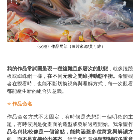
〈火種〉作品局部（圖片來源/黃可維）
我的作品常試圖呈現一種複雜且多層次的狀態
，就像蹺蹺
板或蜘蛛網一樣，
在不同元素之間維持動態平衡。
希望觀
者在觀看時，也能不斷切換視角與理解方式，每一次觀看
都能產生新的組合與意義。
✧
作品命名
作品命名方式不太固定，有時候是先想到一個明確的主
題，有時候則是從畫面的造型或發展過程開始。我希望
作
品名稱比較像是一個節點，能夠涵蓋多種寓意與解讀方
向，而不是直接給出答案
。經常會刻意
保留雙關或多重意