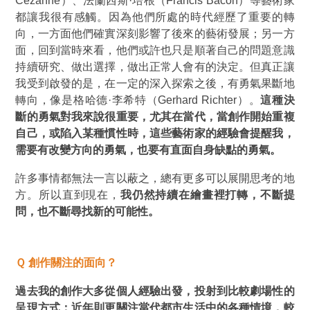
Cézanne）、法蘭西斯·培根（Francis Bacon）等藝術家
都讓我很有感觸。因為他們所處的時代經歷了重要的轉
向，一方面他們確實深刻影響了後來的藝術發展；另一方
面，回到當時來看，他們或許也只是順著自己的問題意識
持續研究、做出選擇，做出正常人會有的決定。但真正讓
我受到啟發的是，在一定的深入探索之後，有勇氣果斷地
轉向，像是
格哈德·李希特
（Gerhard Richter）。
這種決
斷的勇氣對我來說很重要，尤其在當代，當創作開始重複
自己，或陷入某種慣性時，這些藝術家的經驗會提醒我，
需要有改變方向的勇氣，也要有直面自身缺點的勇氣。
許多事情都無法一言以蔽之，總有更多可以展開思考的地
方。所以直到現在，
我仍然持續在繪畫裡打轉，不斷提
問，也不斷尋找新的可能性。
Ｑ 創作關注的面向？
過去我的創作大多從個人經驗出發，投射到比較劇場性的
呈現方式；近年則更關注當代都市生活中的各種情境，較