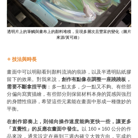
圖片
透明片上的筆觸與畫布上的顏料堆積，呈現多層次且豐富的變化
（圖片
透
來源/黃可維）
✧
技法與時長
畫面中可以明顯看到顏料流淌的痕跡，以及半透明貼紙膠
留下的效果。對我來說，
創作有點像在調整一座蹺蹺板，
需要不斷拿捏平衡
：多一點太多，少一點又不夠。有些部
分偏向寫實描繪，有些部分則保留材料本身的質感與強烈
的身體性痕跡，希望這些元素能在畫面中形成一種微妙的
平衡。
在創作節奏上，則傾向操作速度能夠更快一些，讓更多
「直覺性」
的反應在畫面中發生。
以 160 × 160 公分的作
品來說，通常設定在兩到三週內確立大致方向，完成約