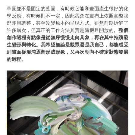
草圖並不是固定的藍圖，有時候它能和畫面產生很好的化
學反應，有時候則不一定，因此我會在畫布上依照實際狀
況即興調整，甚至改變原本的呈現方式。雖然前期拆解了
許多層次，但真正的工作方法其實是隨機且開放的。
整個
創作過程有點像是從無序慢慢走向具象，再在其中持續發
生變形與轉化。我希望無論是觀眾還是我自己，都能感受
到畫面從混沌逐漸形成形象，又再次朝向不確定狀態發展
的過程
。