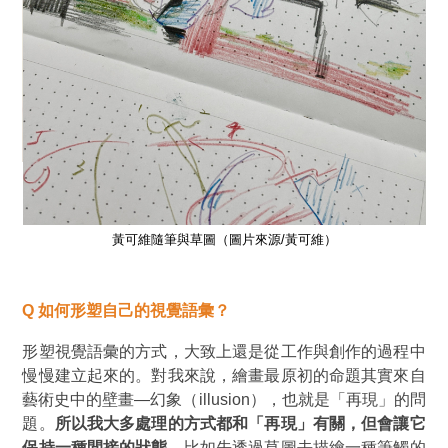
黃可維隨筆與草圖
（圖片來源/黃可維）
Q
如何形塑自己的視覺語彙？
形塑視覺語彙的方式，大致上還是從工作與創作的過程中
慢慢建立起來的。對我來說，繪畫最原初的命題其實來自
藝術史中的壁畫—幻象（illusion），也就是「再現」的問
題。
所以我大多處理的方式都和「再現」有關，但會讓它
保持一種間接的狀態
。比如先透過草圖去描繪一種筆觸的