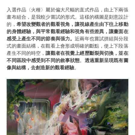
入選作品
〈火種〉
屬於偏大尺幅的直式作品，由上下兩張
畫布組合，是我較少嘗試的形式。這樣的構圖是刻意設計
的，
希望改變觀者的觀看視角，讓視線產生由下往上移動
的身體經驗，與平常觀看經驗和視角有些差異，讓畫面在
感受上產生不同的節奏與張力。
近兩年也嘗試拼組與分段
式的畫面結構，在觀看上會形成明確的斷點，使上下段落
產生不同的時空，
讓觀者在視覺上經歷斷裂與切換，並在
不同區段中感受到不同的敘事狀態
。
透過重新呈現既有圖
像與結構，去創造新的觀看經驗
。