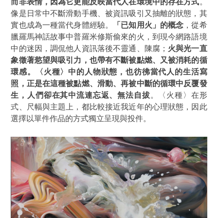
而非表情，因為它更能反映當代人在環境中的存在方式
。
像是日常中不斷滑動手機、被資訊吸引又抽離的狀態，其
實也成為一種當代身體經驗。
「已知用火」的概念
，從希
臘羅馬神話故事中普羅米修斯偷來的火，到現今網路語境
中的迷因，調侃他人資訊落後不靈通、陳腐；
火與光一直
象徵著慾望與吸引力，也帶有不斷被點燃、又被消耗的循
環感。〈火種〉中的人物狀態，也彷彿當代人的生活寫
照，正是在這種被點燃、滑動、再被中斷的循環中反覆發
生，人們卻在其中流連忘返、無法自拔
。
〈火種〉在形
式、尺幅與主題上，都比較接近我近年的心理狀態，因此
選擇以單件作品的方式獨立呈現與投件。