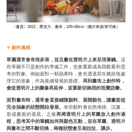
）
〈書頁〉2022，壓克力、畫布，105×80cm（圖片來源/黃可維）
✧
創作過程
草圖通常會有很多張，並且畫在透明片上來呈現筆觸。
這
些草圖不只是創作的準備工作，也會重新成為我觀看和思
考的對象。例如面對一顆蘋果時，會先透過寫生概括地處
理它的形象，作為後續發展的基礎。
再到畫布上創作時，
會從透明片上的圖像再延伸，並重新切換我的視覺語彙。
面對畫布時，通常會直接鋪陳顏料、展開顏色，讓畫面從
完全抽象的狀態開始發展。
有些顏料會自然堆積、沉澱，
形成畫面的基底。之後
再將透明片上的草圖放入創作過
程，思考其中的筆觸如何與顏色互動，並在草圖、透明片
與畫布之間不斷切換，兩種狀態會互相拉扯、讓步。