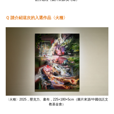
Ｑ 請介紹這次的入選作品〈火種〉
信託文
〈火種〉2025，壓克力、畫布，225×180×5cm（圖片來源/中國信託文
〈火
教基金會）