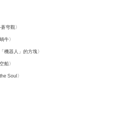
-蒼穹觀〉
蝸牛〉
「機器人」的方塊〉
空船〉
he Soul〉