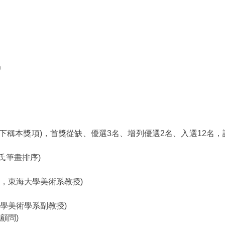
〉
〉
下稱本獎項)，首獎從缺、優選3名、增列優選2名、入選12名
氏筆畫排序)
長，東海大學美術系教授)
大學美術學系副教授)
顧問)