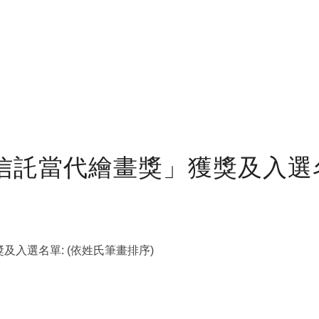
信託當代繪畫獎」獲獎及入選
及入選名單: (依姓氏筆畫排序)