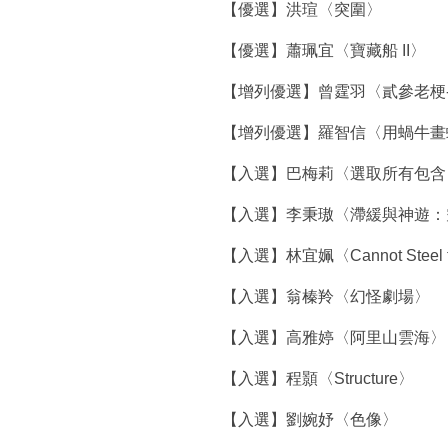
【優選】洪瑄〈突圍〉
【優選】蕭珮宜〈寶藏船 II〉
【增列優選】曾霆羽〈貳參老梗
【增列優選】羅智信〈用蝸牛畫
【入選】巴梅莉〈選取所有包含
【入選】李秉璈〈滯緩與神遊：
【入選】林宜姵〈Cannot Steel t
【入選】翁榛羚〈幻怪劇場〉
【入選】高雅婷〈阿里山雲海〉
【入選】程顥〈Structure〉
【入選】劉婉妤〈色像〉