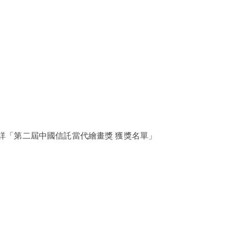
，詳「第二屆中國信託當代繪畫獎 獲獎名單」