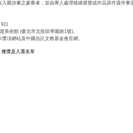
有入圍決審之參賽者，並由專人處理後續展覽或作品原件退件事
月9日
關渡美術館 (臺北市北投區學園路1號)。
本獎項網站及中國信託文教基金會官網。
 獲獎及入選名單
© 建議Google Chrome v79以上, Firefox v71, Microsoft Edge (for Windows 10)最新版本瀏覽器。
系統問題, 請撥打創創數位科技股份有限公司 TEL : 02-77286080 #115
Copyright ©CTBC Foundation for Arts and Culture. All Rights Reserved.