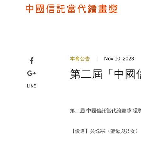
本會公告
Nov 10, 2023
第二屆「中國
第二屆 中國信託當代繪畫獎 獲獎
【優選】吳逸寒〈聖母與妓女〉