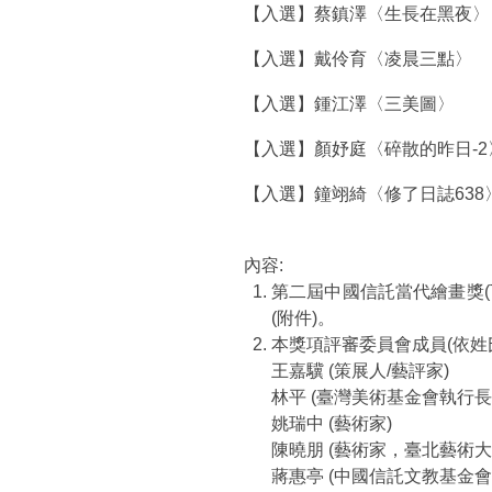
【入選】蔡鎮澤〈生長在黑夜〉
【入選】戴伶育〈凌晨三點〉
【入選】鍾江澤〈三美圖〉
【入選】顏妤庭〈碎散的昨日-2
【入選】鐘翊綺〈修了日誌638
內容:
第二屆中國信託當代繪畫獎(
(附件)。
本獎項評審委員會成員(依姓
王嘉驥 (策展人/藝評家)
林平 (臺灣美術基金會執行
姚瑞中 (藝術家)
陳曉朋 (藝術家，臺北藝術
蔣惠亭 (中國信託文教基金會