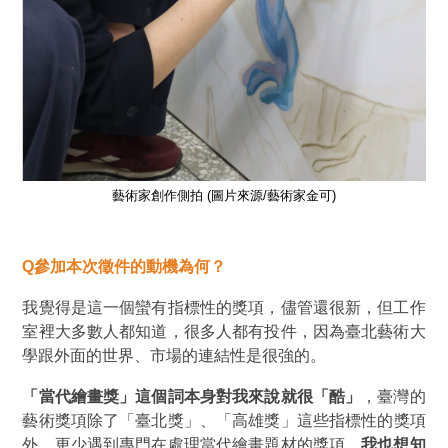
藝術家創作側拍 (圖片來源/藝術家金可)
Q
參加本次徵件的動機為何？
我覺得是這一個蠻有指標性的獎項，儘管還很新，但工作
室裡大多數人都知道，很多人都有投件，因為臺北藝術大
學跟外面的世界、市場的連結性是很強的。
「當代繪畫獎」這個詞本身對我來說就很
「
酷
」
，臺灣的
藝術獎項除了
「
臺北獎
」
、
「
高雄獎
」
這些指標性的獎項
外，更少遇到專門在處理當代繪畫題材的獎項，
我也想知