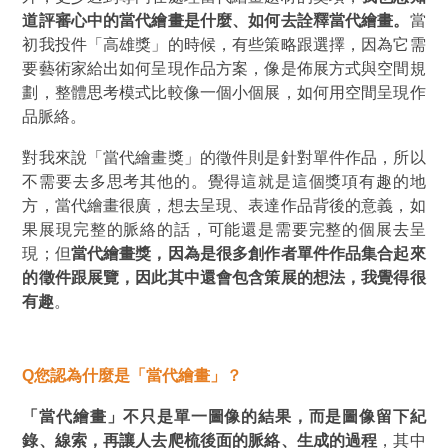
道評審心中的當代繪畫是什麼、如何去詮釋當代繪畫。
當
初我投件
「
高雄獎
」
的時候，有些策略跟選擇，因為它需
要藝術家給出如何呈現作品方案，像是佈展方式與空間規
劃，整體思考模式比較像一個小個展，如何用空間呈現作
品脈絡。
對我來說「當代繪畫獎」的徵件則是針對單件作品，所以
不需要去多思考其他的。覺得這就是這個獎項有趣的地
方，當代繪畫很廣，想去呈現、表達作品背後的意義，如
果展現完整的脈絡的話，可能還是需要完整的個展去呈
現；但
當代繪畫獎，因為是很多創作者單件作品集合起來
的徵件跟展覽，因此其中還會包含策展的想法，我覺得很
有趣
。
Q
您認為什麼是「當代繪畫」？
「當代繪畫」不只是單一圖像的結果，而是圖像留下紀
錄、線索，再讓人去爬梳後面的脈絡、生成的過程
，其中