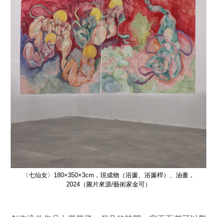
〈七仙女〉180×350×3cm，現成物（浴簾、浴簾桿）、油畫，
2024（圖片來源/藝術家金可）