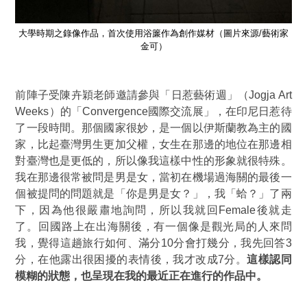
術家
大學時期之錄像作品，首次使用浴簾作為創作媒材（圖片來源/藝術家
大
金可）
前陣子受陳卉穎老師邀請參與「日惹藝術週」
（
Jogja Art
Week
s
）
的「Convergence國際交流展」，在印尼日惹待
了一段時間。那個國家很妙，是一個以伊斯蘭教為主的國
家，比起臺灣男生更加父權，女生在那邊的地位在那邊相
對臺灣也是更低的，所以像我這樣中性的形象就很特殊。
我在那邊很常被問是男是女，當初在機場過海關的最後一
個被提問的問題就是「你是男是女？」，我「蛤？」了兩
下，因為他很嚴肅地詢問，所以我就回Female後就走
了。回國路上在出海關後，有一個像是觀光局的人來問
我，覺得這趟旅行如何、滿分10分會打幾分，我先回答3
分，在他露出很困擾的表情後，我才改成7分。
這樣認同
模糊的狀態，也呈現在我的最近正在進行的作品中。