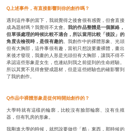
Q上述事件，有直接影響到你的創作嗎？
遇到這件事的當下，我就覺得之後會很有感覺，但會直接
成為題材嗎？我覺得不太會。
我的作品整體是一個脈絡，
但單張處理的時候比較不適合，所以當用比較
「
後設
」
的
角度去檢視時，是很有趣的
。我創作中的裸體形象、光頭
但有大胸部，這件事很有趣，當初只想說要畫裸體，畫出
來後才發現，我畫的人形是光頭但有大胸部，讓我不得不
承認這些形象是女生，也連結到我之前提到的生命經驗。
所以其實不見得會變成題材，但是這些經驗也的確影響到
了我的創作。
Q作品中
裸體形象是從何時開始創作的？
大學時就有這樣的輪廓，比較沒有臉部輪廓、沒有生殖
器，但有乳房的形象。
我剛進大學的時候，就想說要做些
「
酷
」
東西，那時候的