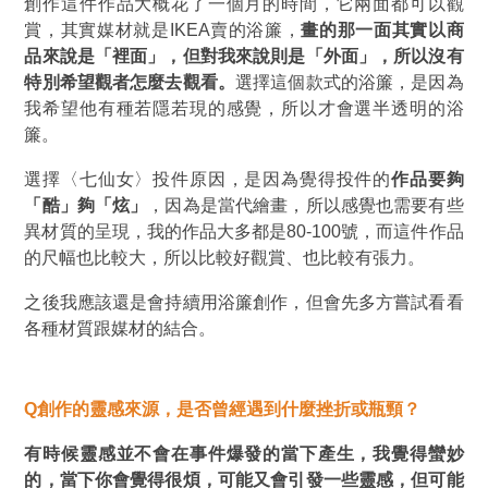
創作這件作品大概花了一個月的時間，它兩面都可以觀
賞，其實媒材就是IKEA賣的浴簾，
畫的那一面其實以商
品來說是「裡面」，但對我來說則是「外面」，所以沒有
特別希望觀者怎麼去觀看。
選擇這個款式的浴簾，是因為
我希望他有種若隱若現的感覺，所以才會選半透明的浴
簾。
選擇〈七仙女〉投件原因，是因為覺得投件的
作品要夠
「酷」夠「炫」
，因為是當代繪畫，所以感覺也需要有些
異材質的呈現，我的作品大多都是80-100號，而這件作品
的尺幅也比較大，所以比較好觀賞、也比較有張力。
之後我應該還是會持續用浴簾創作，但會先多方嘗試看看
各種材質跟媒材的結合。
Q
創作的靈感來源，是否曾經遇到什麼挫折或瓶頸？
有時候靈感並不會在事件爆發的當下產生，我覺得蠻妙
的，當下你會覺得很煩，可能又會引發一些靈感，但可能