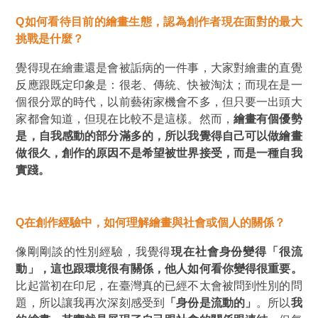
Q
如何看待目前的繪畫生態，認為創作者現在面對的最大
挑戰是什麼？
覺得現在繪畫還是會被詬病的一件事，大家對繪畫的直覺
楊
反應跟既定印象是：很老、傳統、快被淘汰；而現在是一
個很分眾的時代，以前藝術家機會不多，但只要一出頭大
家都會知道，但現在比較不是這樣。然而，
繪畫有個優勢
是，自我感動的部分滿多的，所以我覺得自己可以做繪畫
做很久，創作的原因不是希望被世界接受，而是一種自我
實踐。
Q
在創作經驗中，如何理解繪畫與社會或個人的關係？
像剛剛談的性別經驗，我覺得
現在社會身份變得
「
很流
動
」
，這也跟環境很有關係，他人如何看你變得很重要。
比起當初在印尼，在臺灣真的已經不太會被問到性別的問
題，所以讓我再次深刻感受到
「身份是流動的」
。所以
我