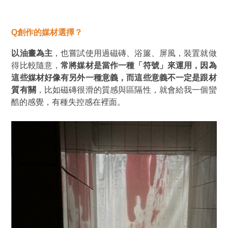
Q創作
的媒材選擇？
以油畫為主
，也嘗試使用過磁磚、浴簾、屏風，裝置就做
得比較隨意，
常將媒材是當作一種
「
符號
」
來運用，因為
這些媒材好像有另外一種意義，而這些意義不一定是跟材
質有關
，比如磁磚很滑的質感與區隔性，就會給我一個蠻
酷的感覺，有種失控感在裡面。