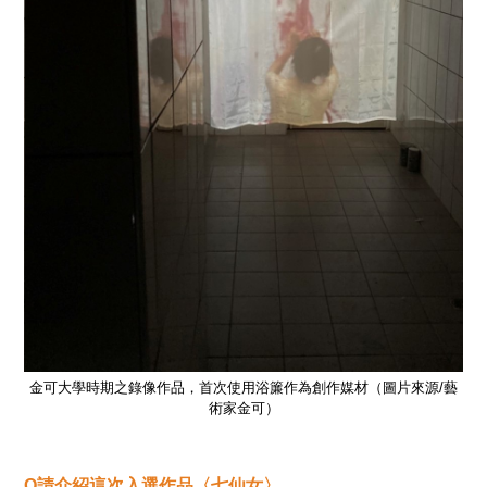
/藝
金可大學時期之錄像作品，首次使用浴簾作為創作媒材（圖片來源/藝
金
術家金可）
Q
請介紹這次入選作品〈七仙女〉