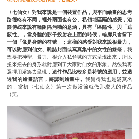
〈七仙女〉對我來說是一個裝置作品，與平面繪畫的思考
路徑略有不同，裡外兩面也有公、私領域區隔的感覺，浴
簾傳統來說有種阻隔污穢的意涵，具有「區隔性」與「遮
蔽性」，當身體的影子投射在上面的時候，輪廓只會留下
一個「像是身體的符號」；這樣的感受對我來說很暴力，
可以對應到仙女、雜誌封面或寫真集中的女性的線條
，我
想要把神聖、暴力、很介入私領域的方式呈現出來，所以
扭來扭去的身形就對應到了大家對仙女的形象。然後我再
選擇用浴簾去呈現，
這件作品比較多是符號的應用，並透
過我的繪畫語言，轉譯到繪畫中。
我覺得我也是滿莫名
的，當初〈七仙女〉第一次做浴簾就做那麼大的作品
（笑。