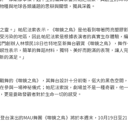
物種與地球各類議題的思辯與關懷，獨具深義。
之靈。」帕尼法索表示，《啣鏡之鳥》是他看到啣著閃亮塑膠
受污染的地區，因此帕尼法索是根據表演者的真實生存體驗，
雲門創辦人林懷民18日也特地至新舞台觀賞《啣鏡之鳥》，舞作
感性表示，簡單的舞蹈材料，獨特、美好而飽滿的表現，讓人
新的滿足。」
戰舞的《啣鏡之鳥》，其舞台設計十分前衛，偌大的黑色空間
在參與一場神祕儀式；帕尼法索說，劇場並不是一種奇觀，他
，更是要啟發觀者對於生命一切的感受。
登台演出的MAU舞團《啣鏡之鳥》將於本週末，10月19日至2