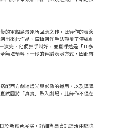
影帶的軍艦鳥景象所回應之作，此舞作的表演
編創出來此作品，這種創作手法顛覆了傳統劇
一演完，他便拍手叫好，並直呼這是「10多
完全無法預料下一秒的舞蹈表演方式，因此待
，搭配西方劇場燈光與影像的運用，以及陣陣
一直試圖將「真實」帶入劇場，此舞作不僅在
1日於新舞台展演，詳細售票資訊請洽兩廳院