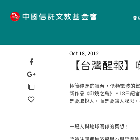
"
關
Oct 18, 2012
【台灣醒報】
極簡純黑的舞台，低頻電波的聲
新作品《啣鏡之鳥》。18日記
是要取悅人，而是要讓人深思，
一場人與地球關係的冥想！
曾被法國費加洛報譽為與碧娜鮑