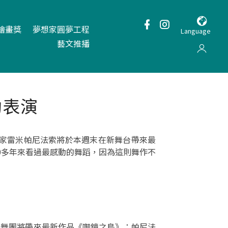
繪畫獎
夢想家圓夢工程
Language
藝文推播
動表演
舞家雷米帕尼法索將於本週末在新舞台帶來最
0多年來看過最感動的舞蹈，因為這則舞作不
U舞團將帶來最新作品《啣鏡之鳥》；帕尼法