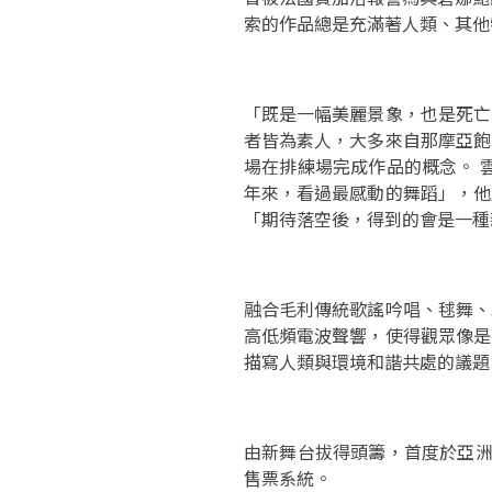
索的作品總是充滿著人類、其他
「既是一幅美麗景象，也是死亡
者皆為素人，大多來自那摩亞飽
場在排練場完成作品的概念。 
年來，看過最感動的舞蹈」，他
「期待落空後，得到的會是一種
融合毛利傳統歌謠吟唱、毬舞、
高低頻電波聲響，使得觀眾像是
描寫人類與環境和諧共處的議題
由新舞台拔得頭籌，首度於亞洲
售票系統。