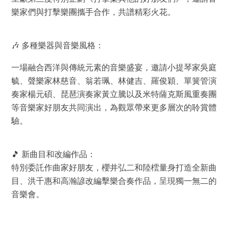
樂家們與打擊樂團攜手合作，共譜精彩火花。
🎶 多種樂器與音樂風格：
一場融合西洋與傳統元素的音樂盛宴，邀請小提琴家吳庭
毓、聲樂家林慈音、翁若珮、林健吉、羅俊穎、單簧管演
奏家楊元碩、琵琶演奏家黃立騰以及米特薩克斯風重奏團
等音樂家好朋友共同演出，為觀眾帶來更多層次的聆賞體
驗。
🎵 新曲目和改編作品：
特別委託作曲家好朋友，櫻井弘二和陸橒量身打造全新曲
目、洪千惠和高瀚諺改編擊樂合奏作品，呈現獨一無二的
音樂會。