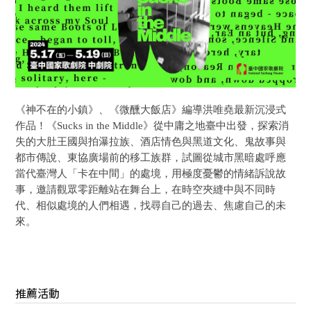
《神不在的小鎮》、《微醺大飯店》編導洪唯堯最新沉浸式
作品！《Sucks in the Middle》從中庸之地臺中出發，探索消
失的大肚王國與拍瀑拉族、酒店情色與黑道文化、鬼故事與
都市傳說、東協廣場前的移工族群，試圖從城市黑暗處呼應
當代臺灣人「卡在中間」的處境，用極度憂鬱的情緒訴說故
事，邀請觀眾零距離站在舞台上，在時空夾縫中與不同時
代、相似處境的人們相遇，找尋自己的過去、焦慮自己的未
來。
推薦活動