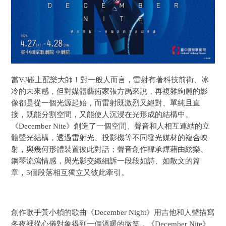
當VJ碰上配樂大師！對一般人而言，雷射有著科技前衛、冰
冷的未來感，但對媒體藝術家張方禹來說，再複雜絢麗的影
像都是從一個光源起始，而雷射既激烈又絕對、單純且直
接，既能分割空間，又能使人沉浸在光形成的結構中。
《December Nite》創造了一個空間、聲音和人相互連結的立
體聲光結構，透過雷射光、投影機等不同發光媒材的複合映
射，與幾何形體裝置彼此對話；聲音創作韓承燁藉由絃樂、
鋼琴流瀉情感，與光影交織細訴一段段如詩、如散文的篇
章，5個段落相互獨立又彼此牽引。
創作歌手黃小楨的歌曲《December Night》用吉他和人聲描寫
冬夜裡從心儀對象得到一個溫暖的微笑，《December Nite》