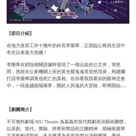
【節目介紹】
在地方政府工作十幾年的科長李榮華，正面臨公務員生涯中
有史以來最大危機！
李榮華在銷毀相關證據時發現了一個沾血的公文夾，突然
間，曾經在公家機關上班的黃光耀鬼魂竟突然現身，死纏爛
打請李榮華調查他死亡的真相。在你看我我看你的眼神交會
中，一段超越陰陽兩界，關於人與鬼的大冒險，即將開始.....
【劇團簡介】
不可無料劇場 BIU Theatre 為嘉義市當代戲劇表演藝術團體，
以原創、當代、實驗、跨界和雙語的立團精神，積極推廣華
文原創劇場製作，多次獲選為嘉義市傑出演藝團隊。秉持