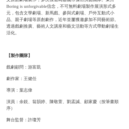
Boring is unforgivable信念，不可無料劇場製作展演形式多
元，包含文學劇場、新馬戲、參與式劇場、戶外互動式小
品、親子劇場等原創劇作，近年並屢獲邀參加不同藝術節。
透過戲劇推廣、藝術人文講座和藝文活動等方式帶動劇場生
活化。
【製作團隊】
戲劇顧問：游富凱
劇作家：王健任
導演：葉志偉
演員：余鋭、翁韻婷、陳敬萱、劉孟諴、顧家慶（按筆畫順
序）
舞台監督：許瓊芳