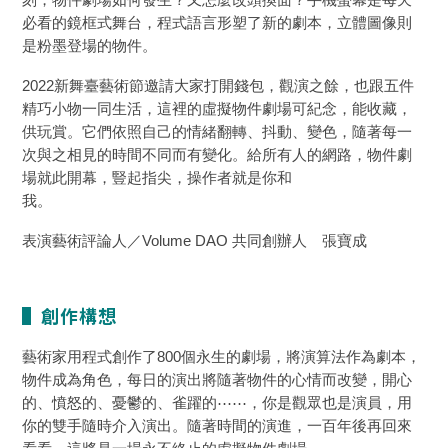
必看的鏡框式舞台，程式語言形塑了新的劇本，立體圖像則
是粉墨登場的物件。
2022新舞臺藝術節邀請大家打開錢包，觀演之餘，也跟五件
精巧小物一同生活，這裡的虛擬物件劇場可紀念，能收藏，
供玩賞。它們依照自己的情緒翻轉、抖動、變色，隨著每一
次與之相見的時間不同而有變化。給所有人的網路，物件劇
場就此開幕，豎起指尖，操作者就是你和
我。
表演藝術評論人／Volume DAO 共同創辦人 張寶成
▌創作構想
藝術家用程式創作了800個永生的劇場，將演算法作為劇本，
物件成為角色，每日的演出將隨著物件的心情而改變，開心
的、憤怒的、憂鬱的、雀躍的⋯⋯，你是觀眾也是演員，用
你的雙手隨時介入演出。隨著時間的演進，一百年後再回來