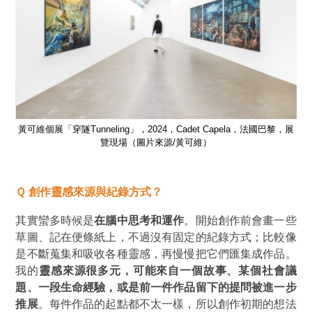
黎，展
黃可維個展「穿隧Tunneling」，2024，Cadet Capela，法國巴黎，展
黃可
覽現場（圖片來源/黃可維）
Ｑ 創作靈感來源與紀錄方式？
其實蠻多時候是
在腦中思考和運作
。開始創作前會畫一些
草圖、記在便條紙上，不過沒有固定的紀錄方式；比較像
是不斷蒐集和吸收各種靈感，再慢慢把它們匯集成作品。
我的
靈感來源很多元，可能來自一個故事、某個社會議
題、一段生命經驗，或是前一件作品留下的提問被進一步
推展
。每件作品的起點都不太一樣，所以創作初期的想法