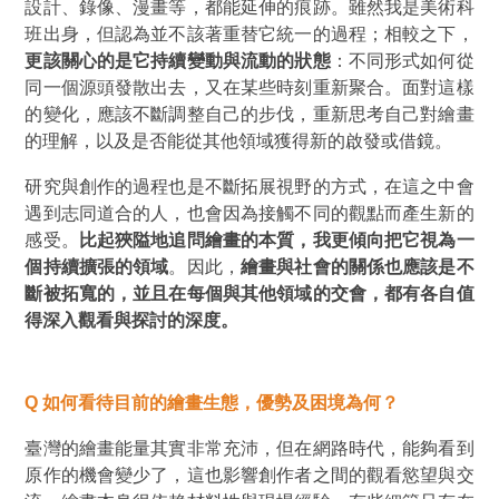
設計、錄像、漫畫等，都能延伸的痕跡。雖然我是美術科
班出身，但認為並不該著重替它統一的過程；相較之下，
更該關心的是它持續變動與流動的狀態
：不同形式如何從
同一個源頭發散出去，又在某些時刻重新聚合。面對這樣
的變化，應該不斷調整自己的步伐，重新思考自己對繪畫
的理解，以及是否能從其他領域獲得新的啟發或借鏡。
研究與創作的過程也是不斷拓展視野的方式，在這之中會
遇到志同道合的人，也會因為接觸不同的觀點而產生新的
感受。
比起狹隘地追問繪畫的本質，我更傾向把它視為一
個持續擴張的領域
。因此，
繪畫與社會的關係也應該是不
斷被拓寬的，並且在每個與其他領域的交會，都有各自值
得深入觀看與探討的深度。
Q
如何看待目前的繪畫生態，優勢及困境為何？
臺灣的繪畫能量其實非常充沛，但在網路時代，能夠看到
原作的機會變少了，這也影響創作者之間的觀看慾望與交