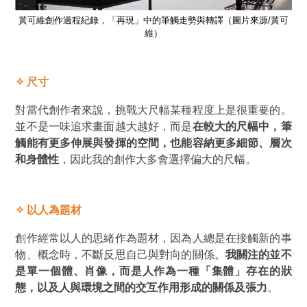
黃可
黃可維創作過程紀錄，「再現」中的筆觸走勢與轉譯（圖片來源/黃可
黃
維）
✧
尺寸
對當代創作者來說，挑戰大尺幅某種程度上是很重要的。
並不是一味追求畫面越大越好，而是
在較大的尺幅中，筆
觸能有更多伸展與發揮的空間，也能容納更多細節、層次
和身體性
，因此我的創作大多會選擇偏大的尺幅。
✧
以人為題材
創作經常以人的思緒作為題材，因為人總是在接觸新的事
物、概念時，不斷反思自己與對向的關係。
我關注的並不
是單一個體、肖像，而是人作為一種「集體」存在的狀
態，以及人與環境之間的交互作用形成的關係及張力
。