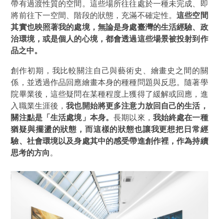
帶有過渡性質的空間。這些場所往往處於一種未完成、即
將前往下一空間、階段的狀態，充滿不確定性。
這些空間
其實也映照著我的處境，無論是身處臺灣的生活經驗、政
治環境，或是個人的心境，都會透過這些場景被投射到作
品之中。
創作初期，我比較關注自己與藝術史、繪畫史之間的關
係，並透過作品回應繪畫本身的種種問題與反思。隨著學
院畢業後，這些疑問在某種程度上獲得了緩解或回應，進
入職業生涯後，
我也開始將更多注意力放回自己的生活，
關注點是
「生活處境」
本身。
長期以來，
我始終處在一種
猶疑與擺盪的狀態，而這樣的狀態也讓我更想把日常經
驗、社會環境以及身處其中的感受帶進創作裡，作為持續
思考的方向
。