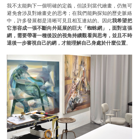
我不太能夠下一個明確的定義，但談到當代繪畫，仍無可
避免會涉及對繪畫史的思考；在我們能夠探知的歷史脈絡
中，許多發展都是清晰可見且相互連結的。因此
我希望把
它形容成一張不斷向外延展的巨大
「蜘蛛網」
，面對這張
網，需要帶著一種後設的視角持續觀看與思考，並且不時
退後一步審視自己的網，才能理解自己身處於什麼位置
。