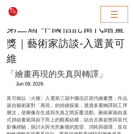
"
第三屆 中國信託當代繪畫
獎｜藝術家訪談-入選黃可
維
「繪畫再現的失真與轉譯」
Jun 08, 2026
黃可維以〈火種〉入選第三屆中國信託當代繪畫獎，作品
源自藝術家對
「再現」
的持續探索，透過多重轉譯與工序
層次，使圖像在生成與失真之間反覆流動。藝術家藉由直
式拼組畫面與由下而上的觀看結構，結合古典姿態與當代
影像經驗，探討火與光所象徵的慾望、消耗與循環，並在