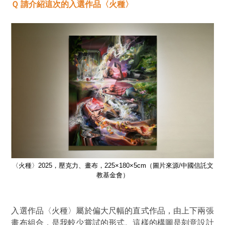
Ｑ 請介紹這次的入選作品〈火種〉
信託文
〈火種〉2025，壓克力、畫布，225×180×5cm（圖片來源/中國信託文
〈火
教基金會）
入選作品
〈火種〉
屬於偏大尺幅的直式作品，由上下兩張
畫布組合，是我較少嘗試的形式。這樣的構圖是刻意設計