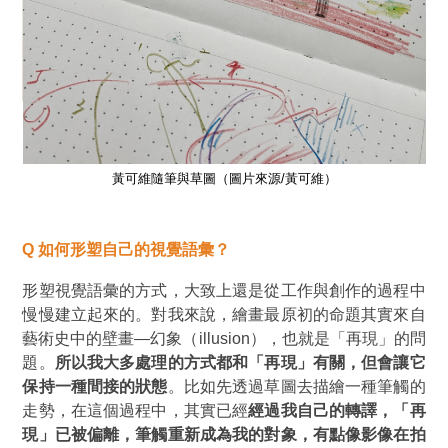
黃可維隨筆與草圖
（圖片來源/黃可維）
Q
如何形塑自己的視覺語彙？
形塑視覺語彙的方式，大致上還是從工作與創作的過程中
慢慢建立起來的。對我來說，繪畫最原初的命題其實來自
藝術史中的壁畫—幻象（illusion），也就是「再現」的問
題。
所以我大多處理的方式都和「再現」有關，但會讓它
保持一種間接的狀態
。比如先透過草圖去描繪一種筆觸的
走勢，在這個過程中，其實已經
經過我自己的轉譯，「再
現」已被偏離，筆觸重新成為我的對象，有點像影像在拍