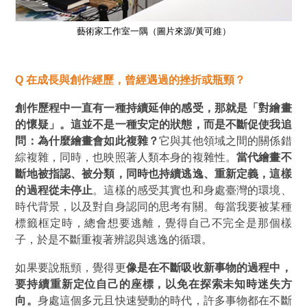
藝術家工作室一隅（圖片來源/黃可維）
Q 在
成長與創作經歷，曾經遇過的挫折或瓶頸？
創作歷程中一直有一種持續延伸的感受，那就是
「對繪畫
的懷疑」
。這並不是一種安定的狀態，而是不斷促使我追
問：為什麼繪畫會如此複雜？
它與其他領域之間的關係錯
綜複雜，同時，也映照著人類本身的複雜性。
當代繪畫不
斷地被指認、被分類，同時也持續逃逸、重新定義，這樣
的過程從未停止
。這樣的感受其實也和身處臺灣的環境、
時代背景，以及對自身認同的思考有關。每當我要被某種
標籤框定時，總會想要逃離，覺得自己不完全是那個樣
子，於是不斷重複著辨認與逃逸的循環。
如果要說瓶頸，覺得更
像是在不斷吸收新事物的過程中，
要持續重新定位自己的座標，以免在探索未知時迷失方
向。
身處這個多元且快速變動的時代，許多事物都在不斷