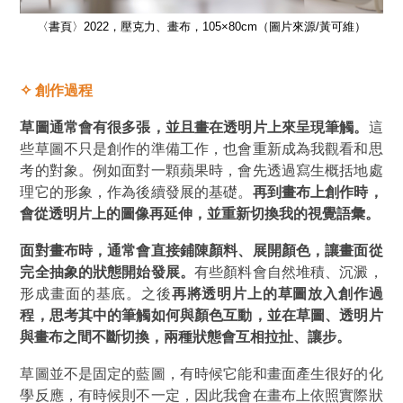
）
〈書頁〉2022，壓克力、畫布，105×80cm（圖片來源/黃可維）
✧
創作過程
草圖通常會有很多張，並且畫在透明片上來呈現筆觸。
這
些草圖不只是創作的準備工作，也會重新成為我觀看和思
考的對象。例如面對一顆蘋果時，會先透過寫生概括地處
理它的形象，作為後續發展的基礎。
再到畫布上創作時，
會從透明片上的圖像再延伸，並重新切換我的視覺語彙。
面對畫布時，通常會直接鋪陳顏料、展開顏色，讓畫面從
完全抽象的狀態開始發展。
有些顏料會自然堆積、沉澱，
形成畫面的基底。之後
再將透明片上的草圖放入創作過
程，思考其中的筆觸如何與顏色互動，並在草圖、透明片
與畫布之間不斷切換，兩種狀態會互相拉扯、讓步。
草圖並不是固定的藍圖，有時候它能和畫面產生很好的化
學反應，有時候則不一定，因此我會在畫布上依照實際狀