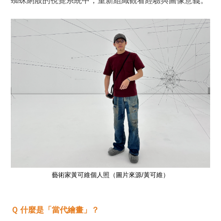
蜘蛛網般的視覺系統中，重新組織觀看經驗與圖像意義。
藝術家黃可維個人照（圖片來源/黃可維）
Ｑ 什麼是「當代繪畫」？