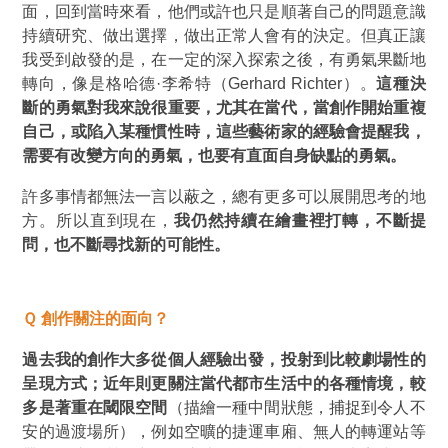
面，回到當時來看，他們或許也只是順著自己的問題意識
持續研究、做出選擇，做出正常人會有的決定。但真正讓
我受到啟發的是，在一定的深入探索之後，有勇氣果斷地
轉向，像是
格哈德·李希特
（Gerhard Richter）。
這種決
斷的勇氣對我來說很重要，尤其在當代，當創作開始重複
自己，或陷入某種慣性時，這些藝術家的經驗會提醒我，
需要有改變方向的勇氣，也要有直面自身缺點的勇氣。
許多事情都無法一言以蔽之，總有更多可以展開思考的地
方。所以直到現在，
我仍然持續在繪畫裡打轉，不斷提
問，也不斷尋找新的可能性。
Ｑ 創作關注的面向？
過去我的創作大多從個人經驗出發，投射到比較劇場性的
呈現方式；近年則更關注當代都市生活中的各種情境，較
多是著重在閾限空間
（描繪一種中間狀態，捕捉到令人不
安的過渡場所），例如空曠的捷運車廂、無人的轉運站等