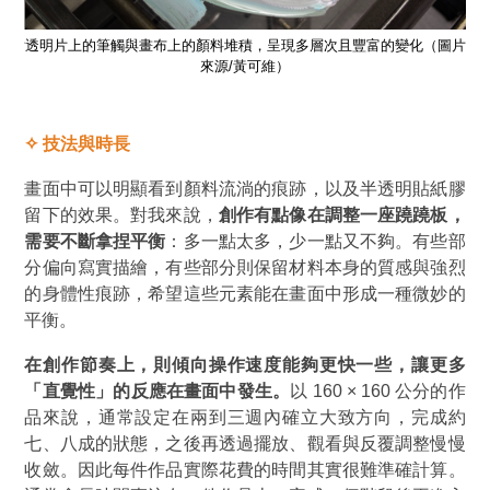
圖片
透明片上的筆觸與畫布上的顏料堆積，呈現多層次且豐富的變化
（圖片
透
來源/黃可維）
✧
技法與時長
畫面中可以明顯看到顏料流淌的痕跡，以及半透明貼紙膠
留下的效果。對我來說，
創作有點像在調整一座蹺蹺板，
需要不斷拿捏平衡
：多一點太多，少一點又不夠。有些部
分偏向寫實描繪，有些部分則保留材料本身的質感與強烈
的身體性痕跡，希望這些元素能在畫面中形成一種微妙的
平衡。
在創作節奏上，則傾向操作速度能夠更快一些，讓更多
「直覺性」
的反應在畫面中發生。
以 160 × 160 公分的作
品來說，通常設定在兩到三週內確立大致方向，完成約
七、八成的狀態，之後再透過擺放、觀看與反覆調整慢慢
收斂。因此每件作品實際花費的時間其實很難準確計算。