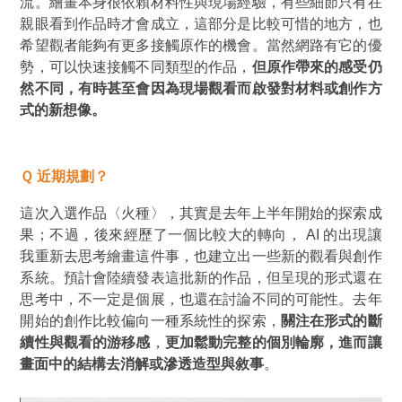
流。繪畫本身很依賴材料性與現場經驗，有些細節只有在
親眼看到作品時才會成立，這部分是比較可惜的地方，也
希望觀者能夠有更多接觸原作的機會。當然網路有它的優
勢，可以快速接觸不同類型的作品，
但原作帶來的感受仍
然不同，有時甚至會因為現場觀看而啟發對材料或創作方
式的新想像。
Ｑ 近期規劃？
這次入選作品
〈火種〉
，其實是去年上半年開始的探索成
果；不過，後來經歷了一個比較大的轉向， AI 的出現讓
我重新去思考繪畫這件事，也建立出一些新的觀看與創作
系統。預計會陸續發表這批新的作品，但呈現的形式還在
思考中，不一定是個展，也還在討論不同的可能性。去年
開始的創作比較偏向一種系統性的探索，
關注在形式的斷
續性與觀看的游移感
，
更加鬆動完整的個別輪廓，進而讓
畫面中的結構去消解或滲透造型與敘事
。