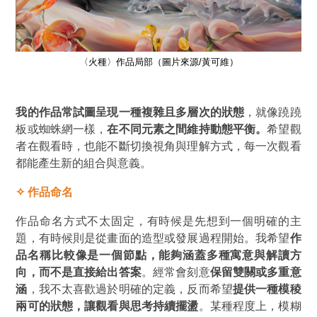
〈火種〉作品局部（圖片來源/黃可維）
我的作品常試圖呈現一種複雜且多層次的狀態
，就像蹺蹺
板或蜘蛛網一樣，
在不同元素之間維持動態平衡。
希望觀
者在觀看時，也能不斷切換視角與理解方式，每一次觀看
都能產生新的組合與意義。
✧
作品命名
作品命名方式不太固定，有時候是先想到一個明確的主
題，有時候則是從畫面的造型或發展過程開始。我希望
作
品名稱比較像是一個節點，能夠涵蓋多種寓意與解讀方
向，而不是直接給出答案
。經常會刻意
保留雙關或多重意
涵
，我不太喜歡過於明確的定義，反而希望
提供一種模稜
兩可的狀態，讓觀看與思考持續擺盪
。某種程度上，模糊