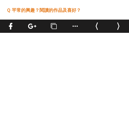
Ｑ 平常的興趣？閱讀的作品及喜好？
對哲學和思考類的書籍很感興趣，但不是以學術研究的方
式閱讀，而是更關注觀念如何被提出、演變與推進的過
程。我覺得「歷史」本身很有趣，每個觀點如何在不同立
場與脈絡中被詮釋、延伸，甚至被推翻，再在其基礎上發
展新的理論，這種像是階梯一樣不斷往上推進的過程，對
我來說很有吸引力。
音樂方面則喜歡
「瞪鞋搖滾」
（Shoegaze）（
1980 年代
末起源於英國的另類搖滾分支，因樂手演出時常低頭專注
操控效果器或凝視吉他，看似在「瞪著自己的鞋子」而得
名。
），它會營造一種狀態，讓聽者在其中產生共振與波
動，有點接近環境音的感覺，但又不是自然聲，而是一種
被建構出來的空間感。這種音樂會讓我進入比較抽離的狀
態，也會影響創作時的節奏與感受。