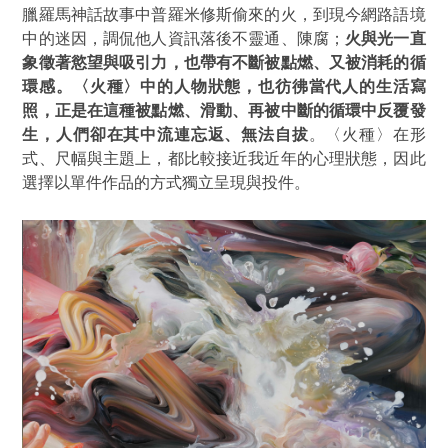
臘羅馬神話故事中普羅米修斯偷來的火，到現今網路語境
中的迷因，調侃他人資訊落後不靈通、陳腐；
火與光一直
象徵著慾望與吸引力，也帶有不斷被點燃、又被消耗的循
環感。〈火種〉中的人物狀態，也彷彿當代人的生活寫
照，正是在這種被點燃、滑動、再被中斷的循環中反覆發
生，人們卻在其中流連忘返、無法自拔
。
〈火種〉在形
式、尺幅與主題上，都比較接近我近年的心理狀態，因此
選擇以單件作品的方式獨立呈現與投件。