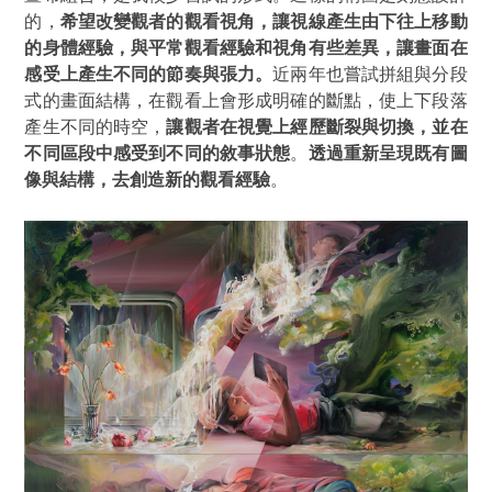
的，
希望改變觀者的觀看視角，讓視線產生由下往上移動
的身體經驗，與平常觀看經驗和視角有些差異，讓畫面在
感受上產生不同的節奏與張力。
近兩年也嘗試拼組與分段
式的畫面結構，在觀看上會形成明確的斷點，使上下段落
產生不同的時空，
讓觀者在視覺上經歷斷裂與切換，並在
不同區段中感受到不同的敘事狀態
。
透過重新呈現既有圖
像與結構，去創造新的觀看經驗
。