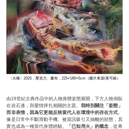
維）
〈火種〉2025，壓克力、畫布，225×180×5cm（圖片來源/黃可維）
〈
由19世紀古典作品中的人物身體姿態展開，下方人物倒臥
在岩石邊，與愛情掙扎相關的主題。
我特別關注「姿態」
而非表情，因為它更能反映當代人在環境中的存在方式
。
像是日常中不斷滑動手機、被資訊吸引又抽離的狀態，其
實也成為一種當代身體經驗。
「已知用火」的概念
，從希