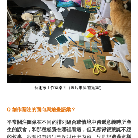
藝術家工作室桌面（圖片來源/盧冠宏）
Q
創作關注的面向與繪畫語彙？
平常關注圖像在不同的排列組合或情境中傳遞意義時所產
生的誤會，和那種感覺在哪裡看過，但又顯得很荒誕不經
的敘事
。我並沒有特別想探討什麼內容，只是想
透過這樣