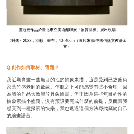
圖片來
盧冠宏作品於臺北市立美術館聯展「物質世界」展出現場
〈對焦〉2022，油彩、畫布，40×40cm（圖片來源/中國信託文教基金
〈
會）
Q
創作如何取材、選題？
我近期會畫一些無目的性的抽象素描，這是受到已故藝術
家葉竹盛老師的啟蒙。乍聽之下可能感覺有些不合理，因
為我的作品大致屬於具象繪畫，但正因為這些無目的性的
抽象素描小塗鴉，沒有預設要完成什麼的前提，反而讓我
感受到一種探索的快樂，我也透過這個方法尋找屬於自己
的繪畫語言。