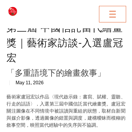
"
第三屆 中國信託當代繪畫
獎｜藝術家訪談-入選盧冠
宏
「多重語境下的繪畫敘事」
May 11, 2026
藝術家盧冠宏以作品〈現代啟示錄：書寫、賦權、靈聽、
行走的話語〉，入選第三屆中國信託當代繪畫獎。盧冠宏
關注圖像在不同情境中被誤讀與重組的狀態，取材自新聞
與媒介影像，透過圖像的錯置與調度，建構曖昧而模糊的
敘事空間，映照當代經驗中的失序與不協調。