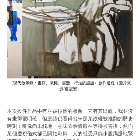
〈現代啟示錄：書寫、賦權、靈聽、行走的話語〉創作過程
（圖片來
源/盧冠宏）
/盧
〈
本次投件作品中有座被拉倒的雕像，它有其出處，我並沒
有畫得很明確，但應該仍看得出來是某政權被推翻的歷史
時刻；雕像尚未觸地，意味著事情還在等待被善後，然而
某個慶祝儀式卻已開始彩排，人的感受只能步履蹣跚地緊