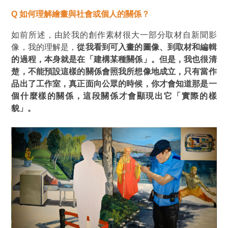
Q
如何理解繪畫與社會或個人的關係？
如前所述，由於我的創作素材很大一部分取材自新聞影
像，我的理解是，
從我看到可入畫的圖像、到取材和編輯
的過程，本身就是在
「
建構
某種關係
」
。但是，我也很清
楚，不能預設這樣的關係會照我所想像地成立，只有當作
品出了工作室，真正面向公眾的時候，你才會知道那是一
個什麼樣的關係，這段關係才會顯現出它
「
實際的樣
貌
」
。