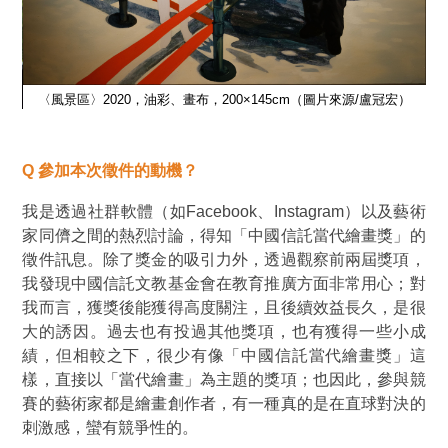
〈風景區〉2020，油彩、畫布，200×145cm（圖片來源/盧冠宏）
（圖
〈
Q
參加本次徵件的動機？
我是透過社群軟體（如Facebook、Instagram）以及藝術
家同儕之間的熱烈討論，得知
「
中國信託當代繪畫獎
」
的
徵件訊息。除了獎金的吸引力外，透過觀察前兩屆獎項，
我發現中國信託文教基金會在教育推廣方面非常用心；對
我而言，獲獎後能獲得高度關注，且後續效益長久，是很
大的誘因。過去也有投過其他獎項，也有獲得一些小成
績，但相較之下，很少有像
「
中國信託當代繪畫獎
」
這
樣，直接以「當代繪畫」為主題的獎項；也因此，參與競
賽的藝術家都是繪畫創作者，有一種真的是在直球對決的
刺激感，蠻有競爭性的。