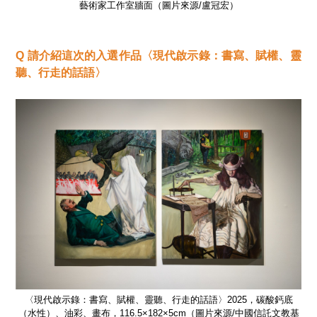
藝術家工作室牆面（圖片來源/盧冠宏）
Q
請介紹這次的入選作品〈現代啟示錄：書寫、賦權、靈
聽、行走的話語〉
底
〈現代啟示錄：書寫、賦權、靈聽、行走的話語〉2025，碳酸鈣底
教基
（水性）、油彩、畫布，116.5×182×5cm（圖片來源/中國信託文教基
（