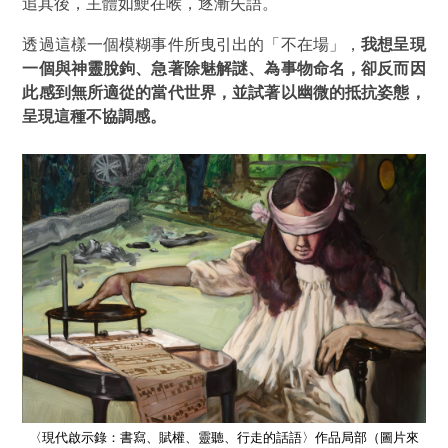
追其後，主體如鯁在喉，逐漸失語。
透過這樣一個模糊事件所曳引出的「不在場」，
我想呈現
一個與神靈脫鉤、急著除魅解謎、為事物命名，卻反而因
此感到無所適從的當代世界，並試著以幽微的抵抗姿態，
呈現這種不協調感。
片來
〈現代啟示錄：書寫、賦權、靈聽、行走的話語〉作品局部（圖片來
〈